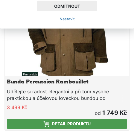
ODMÍTNOUT
Nastavit
Bunda Percussion Rambouillet
Udělejte si radost elegantní a při tom vysoce
praktickou a účelovou loveckou bundou od
francouzského výrobce mysliveckého oblečení
3 499 Kč
1 749 Kč
od
DETAIL PRODUKTU