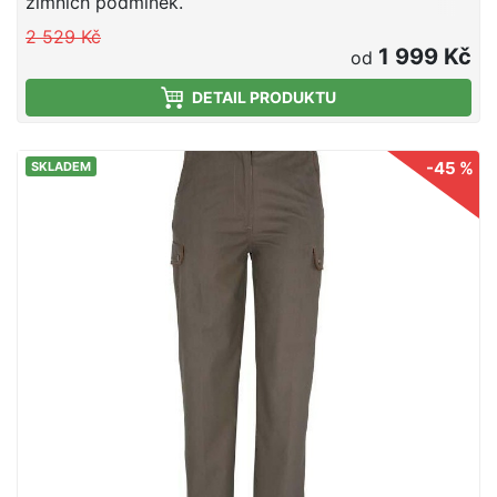
zimních podmínek.
2 529 Kč
1 999 Kč
od
DETAIL PRODUKTU
-45 %
SKLADEM