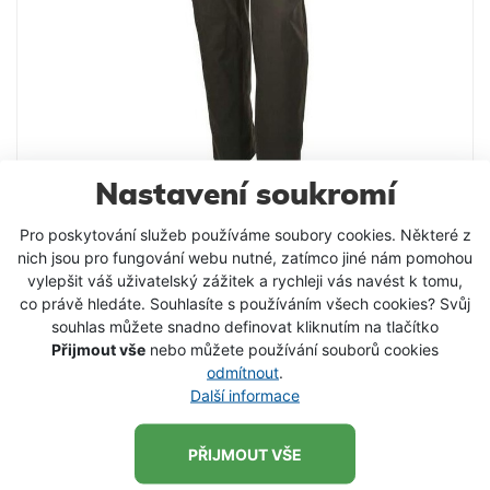
Nastavení soukromí
Kalhoty Savane PERCUSSION
- určeno do horkého suchého počasí - složení 65%
Pro poskytování služeb používáme soubory cookies. Některé z
polyester, 35% bavlna, voděodolné - 6 kapes a
nich jsou pro fungování webu nutné, zatímco jiné nám pomohou
kapsička na nůž - protiskluzový elastický pas -
vylepšit váš uživatelský zážitek a rychleji vás navést k tomu,
659 Kč
barva světlá khaki
349 Kč
od
co právě hledáte. Souhlasíte s používáním všech cookies? Svůj
souhlas můžete snadno definovat kliknutím na tlačítko
DETAIL PRODUKTU
Přijmout vše
nebo můžete používání souborů cookies
odmítnout
.
Další informace
-50 %
SKLADEM
PŘIJMOUT VŠE