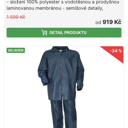
- složení 100% polyester s vodotěsnou a prodyšnou
laminovanou membránou - semišové detaily,
gravírované knoflíky - 7 kapes včetně kapsy na nůž
1 599 Kč
- neklouzavý elastický pas - zipy na kotnících
919 Kč
od
DETAIL PRODUKTU
-34 %
SKLADEM