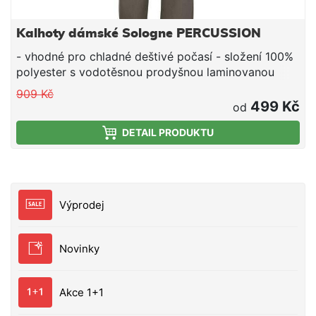
Kalhoty dámské Sologne PERCUSSION
- vhodné pro chladné deštivé počasí - složení 100%
polyester s vodotěsnou prodyšnou laminovanou
membránou, vodotěsné švy - podšívka 65%
909 Kč
polyester, 35% bavlna - 6 kapes, kapsička na nůž,
499 Kč
od
neklouzavý elastický pas, zipy na kotnících
DETAIL PRODUKTU
Výprodej
Novinky
Akce 1+1