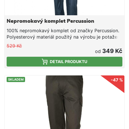
Nepromokavý komplet Percussion
100% nepromokavý komplet od značky Percussion.
Polyesterový materiál použitý na výrobu je potažen
PVC vrstvou, která dokonale chrání před deštěm.
529 Kč
Bunda je opatřena dvěmi kapsami a kalhaty
349 Kč
od
stahovacím pásem.
DETAIL PRODUKTU
-47 %
SKLADEM