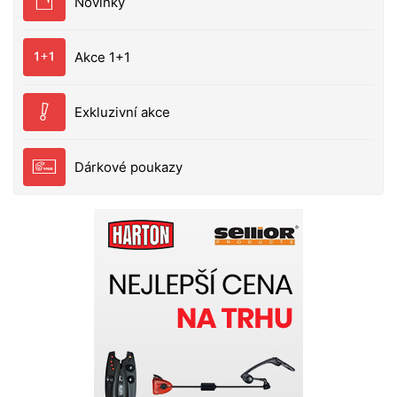
Novinky
dle požadavků rybářů. Všechny byly podrobeny
dlouhodobým testům během rybářských vycházek.
Každý, kdo měl někdy na sobě oděvy Baleno, Vám
Akce 1+1
může povědět o perfektních materiálech, provedení
a stylu.
Exkluzivní akce
Dárkové poukazy