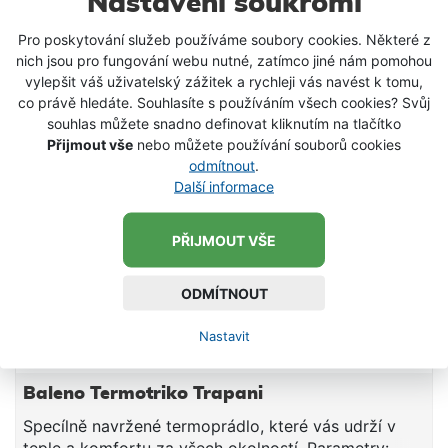
Nastavení soukromí
pro rybáře, myslivce, které jsou nejen funkční, ale i
elegantní. Baleno je značka, která si získala silnou
Pro poskytování služeb používáme soubory cookies. Některé z
SKLADEM
reputaci díky kombinaci vysoké kvality, inovativních
nich jsou pro fungování webu nutné, zatímco jiné nám pomohou
látek a designu, výrobě stylového a efektivního
vylepšit váš uživatelský zážitek a rychleji vás navést k tomu,
outdoorového oblečení, vyzkoušeného zákazníky v
co právě hledáte. Souhlasíte s používáním všech cookies? Svůj
průběhu mnoha let. Baleno se stalo synonymem pro
souhlas můžete snadno definovat kliknutím na tlačítko
kvalitu, inovaci a styl, oděvy jsou navrženy speciálně
Přijmout vše
nebo můžete používání souborů cookies
dle požadavků rybářů. Všechny byly podrobeny
odmítnout
.
dlouhodobým testům během rybářských vycházek.
Další informace
Každý, kdo měl někdy na sobě oděvy Baleno, Vám
může povědět o perfektních materiálech, provedení
PŘIJMOUT VŠE
a stylu.
ODMÍTNOUT
Nastavit
Baleno Termotriko Trapani
Specílně navržené termoprádlo, které vás udrží v