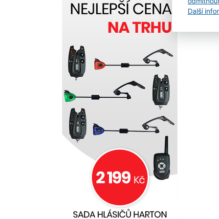
odmítnou
Další inf