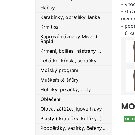
- vho
Háčky
- slo
Karabinky, obratlíky, lanka
membr
- pod
Krmítka
- 6 ka
Kaprové návnady Mivardi
Rapid
Krmení, boilies, nástrahy ...
Lehátka, křesla, sedačky
Mořský program
Muškařské šňůry
Holinky, prsačky, boty
Oblečení
MO
Olova, zátěže, jigové hlavy
Plasty ( krabičky, kufříky...)
SKLA
Podběráky, vezírky, čeřeny...