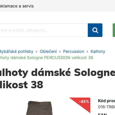
eklamace a servis
Rybářské potřeby
Oblečení
Percussion
Kalhoty
lhoty dámské Sologne PERCUSSION velikost 38
alhoty dámské Sologn
likost 38
Kód pro
-45%
016-TR6