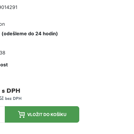
9014291
e
on
 (odešleme do 24 hodin)
 38
ost
m
s DPH
Kč
bez DPH
VLOŽIT DO KOŠÍKU