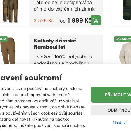
Tato edice je designována
různé velikosti
přímo do extrémních zimních
podmínek.
1 999 Kč
2 529 Kč
od
DEM
SKLADE
Kalhoty dámské
Rambouillet
PERCUSSION
- složení 100% polyester s
vodotěsnou a prodyšnou
laminovanou membránou-
1 399 Kč
od
semišové detaily, gravírované
avení soukromí
knoflíky- 7 kapes včetně
tování služeb používáme soubory cookies.
kapsy na nůž- neklouzavý
-35 %
DEM
SKLADE
 nich jsou pro fungování webu nutné,
PŘIJMOUT V
elastický pas- zipy na
Kalhoty Tradition
iné nám pomohou vylepšit váš uživatelský
kotnících
PERCUSSION
 rychleji vás navést k tomu, co právě hledáte.
ODMÍTNOU
- pro mírné a suché počasí -
e s používáním všech cookies? Svůj souhlas
složení 65% polyester, 35%
adno definovat kliknutím na tlačítko
Nastavit
bavlna - 6 kapes, kapsička na
 vše
nebo můžete používání souborů cookies
599 Kč
929 Kč
od
nůž, neklouzavý elastický pas