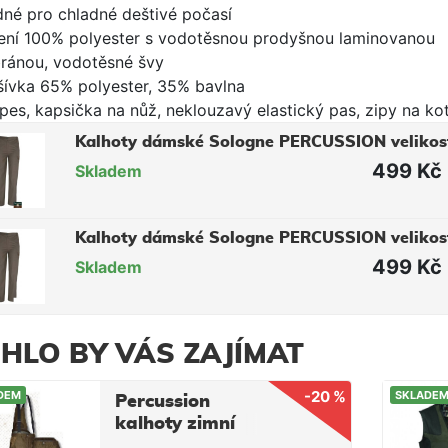
dné pro chladné deštivé počasí
žení 100% polyester s vodotěsnou prodyšnou laminovanou
ánou, vodotěsné švy
šívka 65% polyester, 35% bavlna
pes, kapsička na nůž, neklouzavý elastický pas, zipy na ko
Kalhoty dámské Sologne PERCUSSION velikos
499 Kč
Skladem
Kalhoty dámské Sologne PERCUSSION velikos
499 Kč
Skladem
HLO BY VÁS ZAJÍMAT
-20 %
DEM
SKLADE
Percussion
kalhoty zimní
Grand Nord -