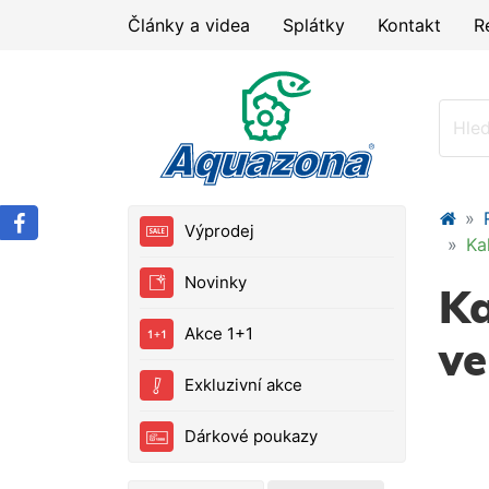
Články a videa
Splátky
Kontakt
R
Výprodej
Ka
Novinky
K
Akce 1+1
ve
Exkluzivní akce
Dárkové poukazy