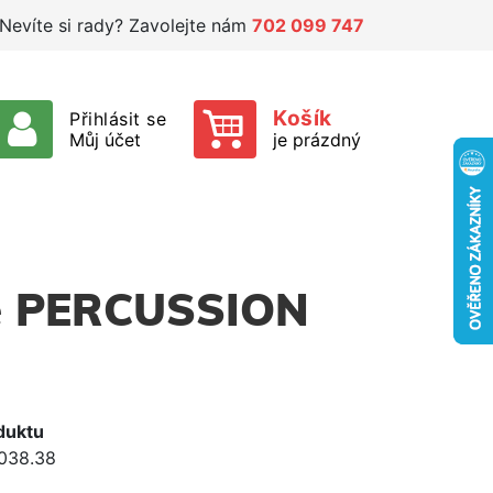
Nevíte si rady? Zavolejte nám
702 099 747
Košík
Přihlásit se
Můj účet
je prázdný
e PERCUSSION
duktu
038.38