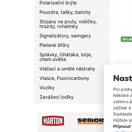
Polarizační brýle
Pouzdra, tašky, batohy
Stojany na pruty, vidličky,
hrazdy, rohatinky
Signalizátory, swingery
SKLA
Pletené šňůry
Splávky, čihátáka, bóje,
chem.světla
Vláčecí a umělé nástrahy
Nast
Vlasce, Fluorocarbony
Vozíky
Pro posky
SKLA
Některé z
Zavážecí loďky
zatímco j
zážitek a
Souhlasít
můžete sn
Přijmout