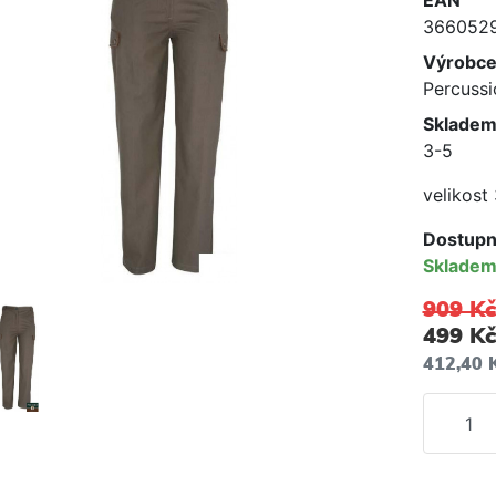
EAN
366052
Výrobc
Percussi
Skladem
3-5
velikost
Dostupn
Sklade
909 Kč
499 Kč
412,40 