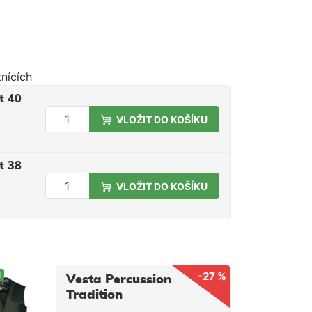
tnících
t 40
VLOŽIT DO KOŠÍKU
t 38
VLOŽIT DO KOŠÍKU
-27 %
M
Vesta Percussion
Tradition
Embroidered