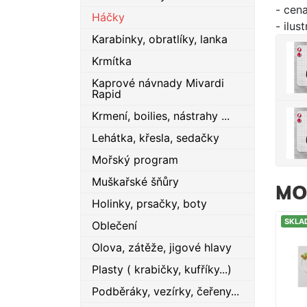
- cena
Háčky
- ilus
Karabinky, obratlíky, lanka
Krmítka
Kaprové návnady Mivardi
Rapid
Krmení, boilies, nástrahy ...
Lehátka, křesla, sedačky
Mořský program
Muškařské šňůry
MO
Holinky, prsačky, boty
SKLA
Oblečení
Olova, zátěže, jigové hlavy
Plasty ( krabičky, kufříky...)
Podběráky, vezírky, čeřeny...