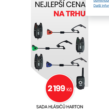
odmítnou
Další inf