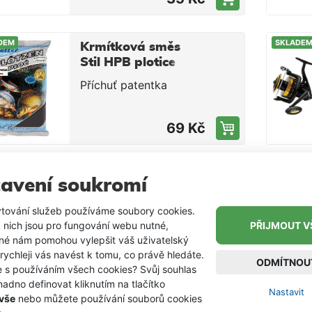
DEM
SKLADE
Krmítková směs
Stil HPB plotice
tmavá / patentka
Příchuť patentka
1kg
69 Kč
DEM
SKLADE
Obalovačka Carp
avení soukromí
Servis Václavík -
přírodní játra /
tování služeb používáme soubory cookies.
Obalovačka slouží jako
150g
 nich jsou pro fungování webu nutné,
PŘIJMOUT V
plastický atraktor pro
iné nám pomohou vylepšit váš uživatelský
zatraktivnění téměř jakékoli
 rychleji vás navést k tomu, co právě hledáte.
85 Kč
nástrahy pro sportovní
ODMÍTNOU
e s používáním všech cookies? Svůj souhlas
rybolov. Obalovačku
adno definovat kliknutím na tlačítko
namodelujete na nástrahu ve
Nastavit
 vše
nebo můžete používání souborů cookies
vrstvě cca 2–4 mm.