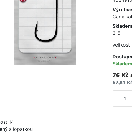
453491
Výrobc
Gamakat
Skladem
3-5
velikost 
Dostupn
Sklade
76 Kč
62,81 K
kost 14
vený s lopatkou