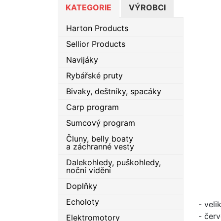
KATEGORIE
VÝROBCI
Harton Products
Sellior Products
Navijáky
Rybářské pruty
Bivaky, deštníky, spacáky
Carp program
Sumcový program
Čluny, belly boaty
a záchranné vesty
Dalekohledy, puškohledy,
noční vidění
Doplňky
Echoloty
- veli
- čer
Elektromotory