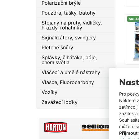
Polarizační brýle
Pouzdra, tašky, batohy
SKLA
Stojany na pruty, vidličky,
hrazdy, rohatinky
Signalizátory, swingery
Pletené šňůry
Splávky, čihátáka, bóje,
chem.světla
Vláčecí a umělé nástrahy
SKLA
Nast
Vlasce, Fluorocarbony
Vozíky
Pro posky
Některé z
Zavážecí loďky
zatímco j
zážitek a
Souhlasít
můžete sn
Přijmout