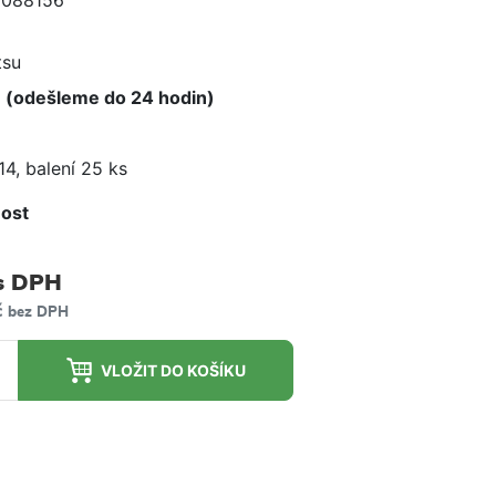
0088156
e
su
 (odešleme do 24 hodin)
14, balení 25 ks
ost
m
s DPH
č
bez DPH
VLOŽIT DO KOŠÍKU