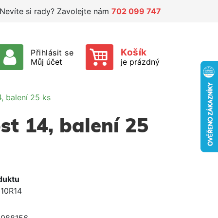
Nevíte si rady? Zavolejte nám
702 099 747
Košík
Přihlásit se
Můj účet
je prázdný
, balení 25 ks
t 14, balení 25
duktu
310R14