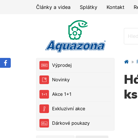
Články a videa
Splátky
Kontakt
R
Výprodej
Há
Novinky
ks
Akce 1+1
Exkluzivní akce
Dárkové poukazy