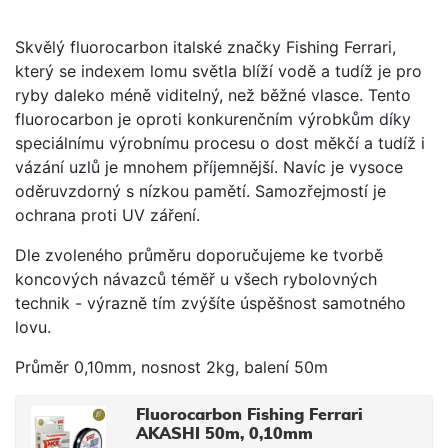
Skvělý fluorocarbon italské značky Fishing Ferrari,
který se indexem lomu světla blíží vodě a tudíž je pro
ryby daleko méně viditelný, než běžné vlasce. Tento
fluorocarbon je oproti konkurenčním výrobkům díky
speciálnímu výrobnímu procesu o dost měkčí a tudíž i
vázání uzlů je mnohem příjemnější. Navíc je vysoce
oděruvzdorný s nízkou pamětí. Samozřejmostí je
ochrana proti UV záření.
Dle zvoleného průměru doporučujeme ke tvorbě
koncových návazců téměř u všech rybolovných
technik - výrazně tím zvýšíte úspěšnost samotného
lovu.
Průměr 0,10mm, nosnost 2kg, balení 50m
Fluorocarbon Fishing Ferrari
AKASHI 50m, 0,10mm