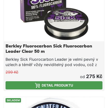
Berkley Fluorocarbon Sick Fluorocarbon
Leader Clear 50 m
Berkley Sick Fluorocarbon Leader je velmi pevný v
uzlech a téměř vždy neviditelný pod vodou, což z
něj dělá favorita na šokový předvaz při lovu štik,
299 Kč
candátů, sumců nebo pstruhů. Velmi často budete
275 Kč
od
lovit v blízkosti mušlí, kamenů nebo jiných překážek,
DETAIL PRODUKTU
které vám mohou přetrhnout vlasec, Berkley Sick
Fluorocarbon bude velmi dobrou ochranou proti
těmto nebezpečím.
SKLADEM