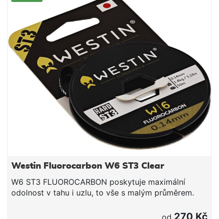
Westin Fluorocarbon W6 ST3 Clear
W6 ST3 FLUOROCARBON poskytuje maximální
odolnost v tahu i uzlu, to vše s malým průměrem.
Tento rychle potápivý fluorocarbon vás rychleji
dostane do "zóny záběru" – a s nižším indexem lomu
270 Kč
od