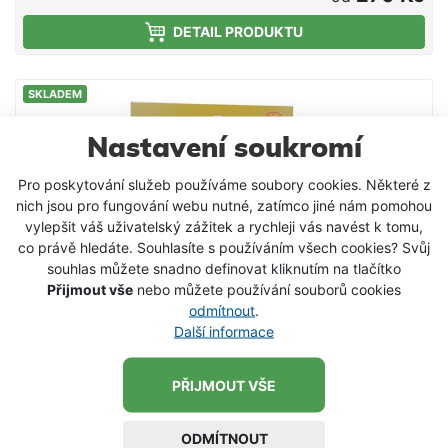
než monofil je pod vodou výrazně méně viditelný.
DETAIL PRODUKTU
Fluorocarbon W6 ST3 je nabízen v průměrech od
0,14 mm do 1,20 mm. Fluorocarbony se dají vyrobit s
různou mírou pružnosti (hodnocení škálou ST1 až
SKLADEM
ST5), aby dokonale odpovídaly stylu rybolovu a
převládajícím podmínkám. Fluorocarbon ST1 je
navržen tak, aby nabízel maximální tuhost, minimální
Nastavení soukromí
průtažnost, poskytoval vynikající citlivost a
Pro poskytování služeb používáme soubory cookies. Některé z
optimální kontrolu pro přesné nahazování a zásek
nich jsou pro fungování webu nutné, zatímco jiné nám pomohou
háčku. Na druhém konci spektra je fluorocarbon s
vylepšit váš uživatelský zážitek a rychleji vás navést k tomu,
hodnocením ST5 navržený pro maximální
co právě hledáte. Souhlasíte s používáním všech cookies? Svůj
průtažnost, flexibilitu, umožňující zvýšenou nosnost
souhlas můžete snadno definovat kliknutím na tlačítko
v uzlu a odolnost. Ať už potřebujete tuhý
Přijmout vše
nebo můžete používání souborů cookies
fluorocarbon pro finesse chytání nebo pružný
odmítnout
.
fluorocarbon pro lepší ovladatelnost, naše řada
Další informace
fluorocarbonů s různými hodnoceními ST vás
pokryje. Rychle potápivý Odolný proti oděru 100%
fluorocarbon Střední tuhost Vysoká pevnost v uzlu
PŘIJMOUT VŠE
ODMÍTNOUT
Delphin Vlasec Mamba Feeder Bronz