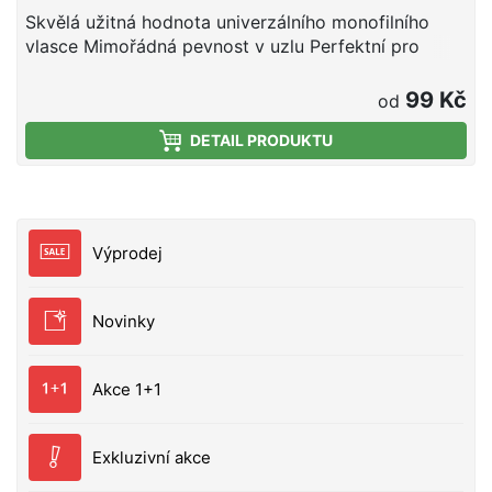
Skvělá užitná hodnota univerzálního monofilního
vlasce Mimořádná pevnost v uzlu Perfektní pro
sladkovodní i mořský rybolov Vyroben v Japonsku
99 Kč
od
DETAIL PRODUKTU
Výprodej
Novinky
Akce 1+1
Exkluzivní akce