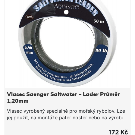
Vlasec Saenger Saltwater – Lader Průměr
1,20mm
Vlasec vyrobený speciálně pro mořský rybolov. Lze
jej použít, na montáže pater noster nebo na výrobu
návazců, lze použít i jako šokový vlasec. extrémní
odolnost proti oděru speciálně konstruovaný pro
172 Kč