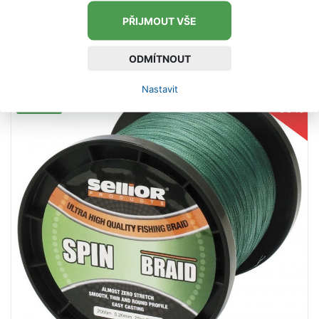
PŘIJMOUT VŠE
39 Kč
ODMÍTNOUT
VLOŽIT DO KOŠÍKU
Nastavit
-66 %
SKLADEM