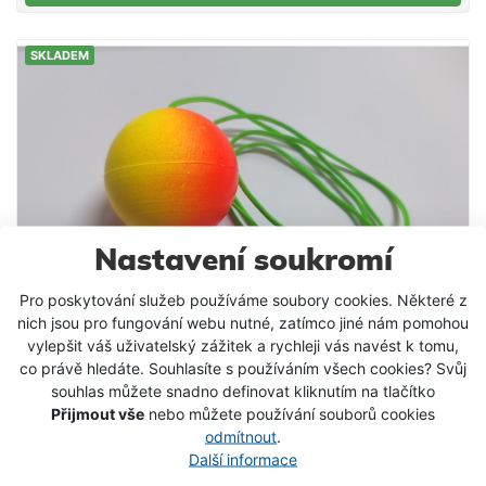
SKLADEM
Nastavení soukromí
Pro poskytování služeb používáme soubory cookies. Některé z
nich jsou pro fungování webu nutné, zatímco jiné nám pomohou
vylepšit váš uživatelský zážitek a rychleji vás navést k tomu,
co právě hledáte. Souhlasíte s používáním všech cookies? Svůj
souhlas můžete snadno definovat kliknutím na tlačítko
Přijmout vše
nebo můžete používání souborů cookies
Čihátko na šňůrce - průměr 38 mm
odmítnout
.
Další informace
průměr 30mm