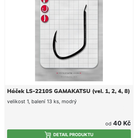
vysoce kvalitních kuličkových ložisek z jakostní
oceli +1 válečkové Kapacita 140m / 0,50mm
Váha 670g Převod 4,1:1 Aluminiová cívka
Extra zesílený překlapěč Nekonečná zarážky
zpětného chodu Robustní přední multidisková
brzda
Háček LS-2210S GAMAKATSU (vel. 1, 2, 4, 8)
velikost 1, balení 13 ks, modrý
40 Kč
od
DETAIL PRODUKTU