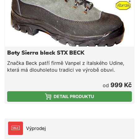
Boty Sierra black STX BECK
Značka Beck patří firmě Vanpel z italského Udine,
která má dlouholetou tradici ve výrobě obuvi.
Odbornost ševců z regionu Montebelluna je
zajištěna staletou zkušeností s tradičními
999 Kč
od
obuvnickými výrobními postupy. Při výrobě je
DETAIL PRODUKTU
použito jen nejkvalitnějších materiálů i strojů k
dosažení maximálního výsledku.Boty Sierra STX - to
nejlepší z naší nabídky. Vysoce kvalitní bota, která
splňuje ty nejnáročnější požadavky na kvalitní obuv
do přírody, pro volný čas, procházky přírodou apod.
Výprodej
Ne nadarmo je používají zkušení profesionálové
všech oborů, ať už jde o horolezce, profesionální