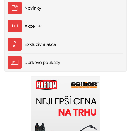
rybáře, záchrannými a bezpečnostními složkami
Novinky
konče.....Vrchní vrstva je vyrobena z kvalitní kůže.
Ale ne jen tak ledajaké kůže. Na rozdíl od ostatních
je díky speciálnímu výrobnímu procesu odolná vodě,
Akce 1+1
oleji i poškrábání kameny. Taktéž je velmi lehká,
pružná a měkká, což ji činí velmi vhodnou pro obuv
do přírody. Tělo boty tvoří ještě materiál Cordura ®.
Exkluzivní akce
Tato speciální tkanina má velkou odolnost proti
oděru, velkou stálost při jakékoliv teplotě a udržuje
Dárkové poukazy
si tyto vlastnosti po mnoho let. Taktéž je velmi
odolná proti proříznutí nebo propíchnutí. Cordura®
je 2x odolnější než Nylon, 3x více než polyester a 7x
více než bavlna.Podšívka je vyrobena z materiálu
Sympatex®. Je to lehká, ultra-tenká, neporézní
polyesterová membrána, která je zcela vodotěsná,
absolutně odolná proti větru a vysoce prodyšná. Je
to neviditelný štít mezi podšívkou a vnějším
materiálem obuvi.Podrážka je vyrobena ze
speciálního materiálu Vibram®. Díky tomu je velmi
odolná, dobře přilnavá k podkladu a zamezuje