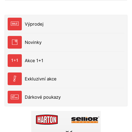
Výprodej
Novinky
Akce 1+1
Exkluzivní akce
Dárkové poukazy