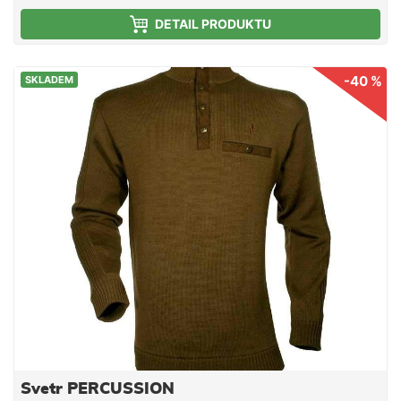
ozdobená kovovými cvočky s logem Percussion na
DETAIL PRODUKTU
manžetách a kapsách.
-40 %
SKLADEM
Svetr PERCUSSION