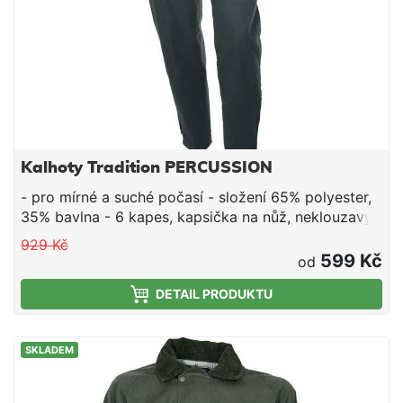
Kalhoty Tradition PERCUSSION
- pro mírné a suché počasí - složení 65% polyester,
35% bavlna - 6 kapes, kapsička na nůž, neklouzavý
elastický pas - zesílení kolen, zipy u kotníků - barva
929 Kč
khaki
599 Kč
od
DETAIL PRODUKTU
SKLADEM