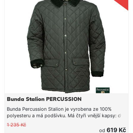
Bunda Stalion PERCUSSION
Bunda Percussion Stalion je vyrobena ze 100%
polyesteru a má podšívku. Má čtyři vnější kapsy: dvě
kapsy Napoleon (kapsy na ruce) a dvě kapsy na
1 235 Kč
bundě. Má jednu vnitřní kapsu. Má chrániče loktů. Je
619 Kč
od