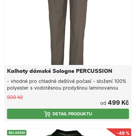
Kalhoty dámské Sologne PERCUSSION
- vhodné pro chladné deštivé počasí - složení 100%
polyester s vodotěsnou prodyšnou laminovanou
membránou, vodotěsné švy - podšívka 65%
909 Kč
polyester, 35% bavlna - 6 kapes, kapsička na nůž,
499 Kč
od
neklouzavý elastický pas, zipy na kotnících
DETAIL PRODUKTU
-49 %
SKLADEM