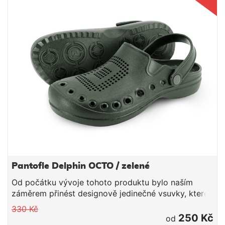
Pantofle Delphin OCTO / zelené
Od počátku vývoje tohoto produktu bylo naším
záměrem přinést designově jedinečné vsuvky, které
budou splňovat požadavky rybářů na maximální
330 Kč
funkčnost a komfort během nošení nejen na rybách,
250 Kč
od