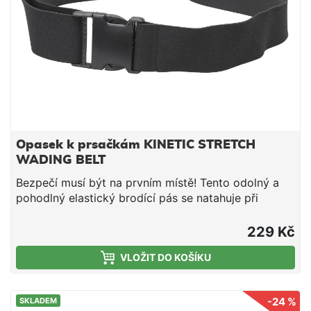
Opasek k prsačkám KINETIC STRETCH
WADING BELT
Bezpečí musí být na prvním místě! Tento odolný a
pohodlný elastický brodící pás se natahuje při
vašem pohybu. Dodáváme ho s rychlo závěrkou.
Silný elastický pás Upravitelný
229 Kč
VLOŽIT DO KOŠÍKU
-24 %
SKLADEM