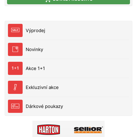
přetečení. Samozřejmostí jsou elastické šle s
rychlopřezky, odolné pevné podrážky na botách a
také certifikát produktu splňující požadavky
Evropské normy EN343 o voděodolnosti.
Výprodej
Novinky
Akce 1+1
Exkluzivní akce
Dárkové poukazy