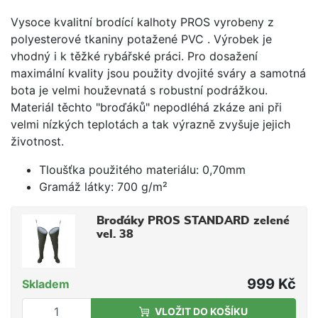
Vysoce kvalitní brodící kalhoty PROS vyrobeny z
polyesterové tkaniny potažené PVC . Výrobek je
vhodný i k těžké rybářské práci. Pro dosažení
maximální kvality jsou použity dvojité sváry a samotná
bota je velmi houževnatá s robustní podrážkou.
Materiál těchto "broďáků" nepodléhá zkáze ani při
velmi nízkých teplotách a tak výrazně zvyšuje jejich
životnost.
Tloušťka použitého materiálu: 0,70mm
Gramáž látky: 700 g/m²
Broďáky PROS STANDARD zelené
vel. 38
999 Kč
Skladem
VLOŽIT DO KOŠÍKU