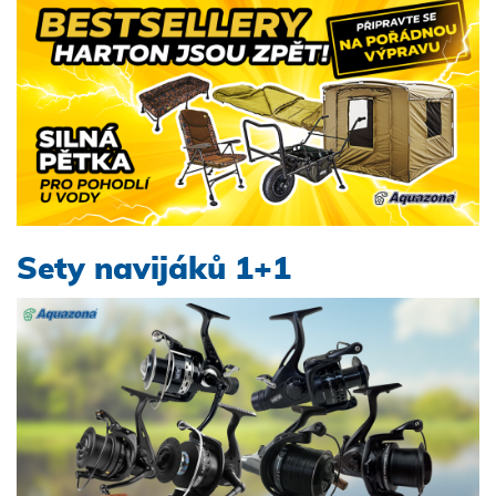
přijímači se zobrazí blikající dioda v levé části. Na
signalizátoru začne problikávat záběrová dioda
Připojení – 2,5mm jack na připojení swinger Magnet
na příposlechu k uchycení na kovové konstrukce
Sety navijáků 1+1