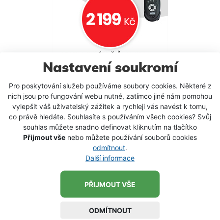
Nastavení soukromí
Pro poskytování služeb používáme soubory cookies. Některé z
nich jsou pro fungování webu nutné, zatímco jiné nám pomohou
vylepšit váš uživatelský zážitek a rychleji vás navést k tomu,
NENECHTE SI UJÍT SLEVY
co právě hledáte. Souhlasíte s používáním všech cookies? Svůj
souhlas můžete snadno definovat kliknutím na tlačítko
Přijmout vše
nebo můžete používání souborů cookies
odmítnout
.
Další informace
PŘIJMOUT VŠE
Přihlaste se k odběru newsletteru a nenechte si ujít
žádnou slevu.
ODMÍTNOUT