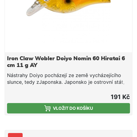
Iron Claw Wobler Doiyo Nomin 60 Hiratai 6
cm 11 g AY
Nástrahy Doiyo pocházejí ze země vycházejícího
slunce, tedy zJaponska. Japonsko je ostrovní stát,
není proto divu, že rybaření je vtomto státě hojně
rozšířené. Léta praxe a předávání zkušeností
191 Kč
zgenerace na generaci dala místním inženýrům
VLOŽIT DO KOŠÍKU
voblasti lovu ryb značné zkušenosti, které využili při
vývoji nástrah značky Doiyo. U výrobků této firmy je
kladen důraz především na kvalitu a funkčnost. Při
použití těchto nástrah je proto úspěch téměř
zaručen. Všechny nástrahy jsou vyrobeny zextrémně