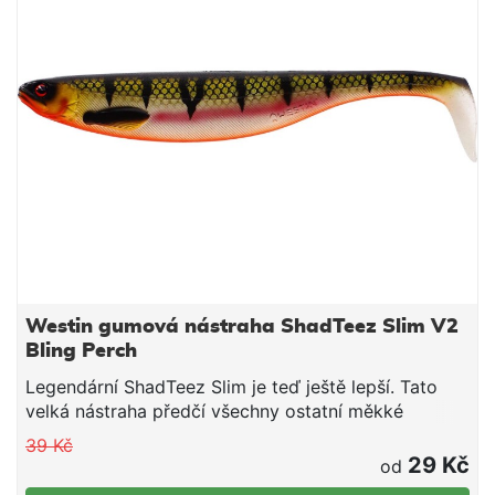
velikost háčků: #2 / #1/0 pracovní hloubka: 110 mm
(1 - 2,5 m) / 150 mm (1 - 3 m) obsahuje chrasticí
kuličky realistické oči integrovaný "long cast
system" ručně malované detaily
Westin gumová nástraha ShadTeez Slim V2
Bling Perch
Legendární ShadTeez Slim je teď ještě lepší. Tato
velká nástraha předčí všechny ostatní měkké
nástrahy. Je skvěle zpracovaný do posledního
39 Kč
detailu! Hluboké tělo, štíhlý násadec ocásku a široké
29 Kč
od
kopyto na ocásku vytváří kolébavý chod nástrahy,