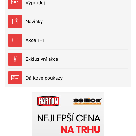
Výprodej
trvanlivého ABS plastu a jsou doplněny chrastítky
nebo speciálními kuličkami pro lepší upoutání
pozornosti zvědavého dravce. Vlastnosti těchto
Novinky
nástrah jsou dokonale vyladěné a nesmí chybět ve
výbavě žádného moderního vláčkaře.Nomin60 je
konstruován podle starého typu woblerů, je doplněn
Akce 1+1
speciálními kuličkami, které při pohybu vydávají
zvuk a dráždí tak okolní dravce. Obzvláště okouni
mají rádi tento typ nástrahy, lze však úspěšně chytit
Exkluzivní akce
i štiku nebo candáta. Kdostání jsou vprovedení Fukai,
Shudan nebo Hiratai vněkolika
Dárkové poukazy
barvách.velikosthmotnostx6,0cm11gplovoucí 0,6 -
1,5mAYSPSTGHRFT380260138026033802604380260638
0,6 -
1,5mNWFNYPNPINPC38027013802702380270338027