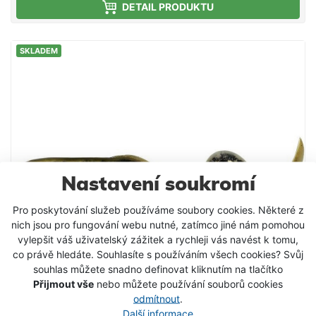
DETAIL PRODUKTU
který nenechá velké dravce v klidu. Můžete ho
nastražit na shallow rig a chytat s ním v mělčinách
nebo ho více zatížit a napodobit prchající rybičku.
SKLADEM
Sami velmi rychle přijdete na to, jaké nastražení vám
nejvíce vyhovuje. Bez toxických ftalátů
Optimalizovaná ohebnost Realistické oči Snadno se
hýbající ocásek ve tvaru kopyta Vysoké kolébající se
tělo Ručne malované detaily
Nastavení soukromí
Pro poskytování služeb používáme soubory cookies. Některé z
nich jsou pro fungování webu nutné, zatímco jiné nám pomohou
vylepšit váš uživatelský zážitek a rychleji vás navést k tomu,
co právě hledáte. Souhlasíte s používáním všech cookies? Svůj
souhlas můžete snadno definovat kliknutím na tlačítko
Přijmout vše
nebo můžete používání souborů cookies
Savage Gear Gumová Nástraha 3D Real Eel
odmítnout
.
Bulk Dirty Eel 20 cm
Další informace