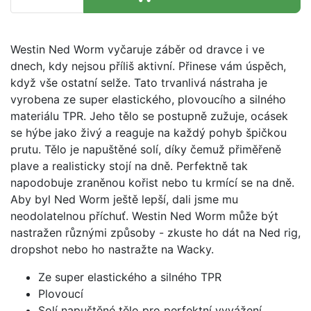
Westin Ned Worm vyčaruje záběr od dravce i ve
dnech, kdy nejsou příliš aktivní. Přinese vám úspěch,
když vše ostatní selže. Tato trvanlivá nástraha je
vyrobena ze super elastického, plovoucího a silného
materiálu TPR. Jeho tělo se postupně zužuje, ocásek
se hýbe jako živý a reaguje na každý pohyb špičkou
prutu. Tělo je napuštěné solí, díky čemuž přiměřeně
plave a realisticky stojí na dně. Perfektně tak
napodobuje zraněnou kořist nebo tu krmící se na dně.
Aby byl Ned Worm ještě lepší, dali jsme mu
neodolatelnou příchuť. Westin Ned Worm může být
nastražen různými způsoby - zkuste ho dát na Ned rig,
dropshot nebo ho nastražte na Wacky.
Ze super elastického a silného TPR
Plovoucí
Solí napuštěné tělo pro perfektní vyvážení