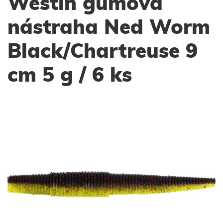
Westin gumová
nástraha Ned Worm
Black/Chartreuse 9
cm 5 g / 6 ks