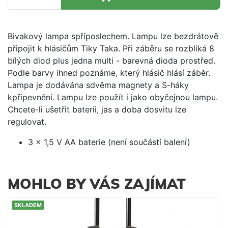
Bivakový lampa spříposlechem. Lampu lze bezdrátově
připojit k hlásičům Tiky Taka. Při záběru se rozbliká 8
bílých diod plus jedna multi - barevná dioda prostřed.
Podle barvy ihned poznáme, který hlásič hlásí záběr.
Lampa je dodávána sdvěma magnety a S-háky
kpřipevnění. Lampu lze použít i jako obyčejnou lampu.
Chcete-li ušetřit baterii, jas a doba dosvitu lze
regulovat.
3 x 1,5 V AA baterie (není součástí balení)
MOHLO BY VÁS ZAJÍMAT
SKLADEM