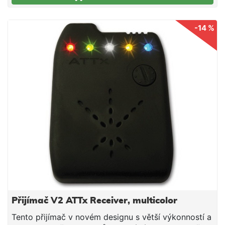
na hlásiči, tak na signalizátoru. Funkce lze
samozrejmě deaktivovat. Nastavení hlasitosti a tónu
-14 %
– 6 úrovní Nočni režim – každý hlásič má poziční
světlo v barvě diod, které lze manuálně aktivovat či
deaktivovat Paměť – po záběru nám záběrová dioda
bliká dalších 10s, nastavení hlasiče zůstáva stejné po
opětovném zapnutí/vypnutí Záběr – klasický zaběr a
tzv. "padák", kdy ryba jede k nám lze na signalizítoru
rozpoznat jednak podle záběrové diody, tak i podle
tónu. Rohy – nepostradatelná ochrana vašich prutů,
které lze jednoduše namontovat nebo odmontovat
díky závitu Gumové výstelky pod prut – prut neleží
na tvrdém plastu jako u levných sad, ale na
gumových výstelkách Indikace slabé baterie – Na
signalizátoru začne problikávat záběrová dioda
Připojení – 2,5mm jack na připojení swinger
Přijímač V2 ATTx Receiver, multicolor
Tento přijímač v novém designu s větší výkonností a