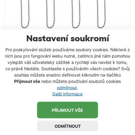
Nastavení soukromí
Pro poskytování služeb používáme soubory cookies. Některé z
Delphin Řetízkový Swinger CSW II
nich jsou pro fungování webu nutné, zatímco jiné nám pomohou
Mechanismus držáku vlasce je postaven na
vylepšit váš uživatelský zážitek a rychleji vás navést k tomu,
osvědčeném systému. Řetízek signalizátoru je
co právě hledáte. Souhlasíte s používáním všech cookies? Svůj
souhlas můžete snadno definovat kliknutím na tlačítko
odepínací, což umožňuje ponechání celého držáku
Přijmout vše
nebo můžete používání souborů cookies
na rázsoške nebo stojanu. Opětovné připevnění
160 Kč
od
odmítnout
.
signalizátoru je tak otázkou několika vteřin. Hlavu
Další informace
DETAIL PRODUKTU
signalizátoru je možné zatížit dodatečnými
závažími. S takto zatíženou hlavou můžete pohodlně
použít signalizátor iv silném toku, případně za
PŘIJMOUT VŠE
SKLADEM
silného větru. CSW II se dodává na trh ve čtyřech
barvách: modrá, červená, zelená, žlutá.
ODMÍTNOUT