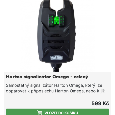
Harton signalizátor Omega - zelený
Samostatný signalizátor Harton Omega, který lze
dopárovat k příposlechu Harton Omega, nebo k již
zakoupené sadě hlásičů omega. Parametry: Napájení
9V – signalizátor je napájeny 9V baterii Antikrádež –
599 Kč
na hlásiči se nacházejí optické snímače, které po
VLOŽIT DO KOŠÍKU
aktivaci (zvednutí prutu) vyšlou varovný signál jak