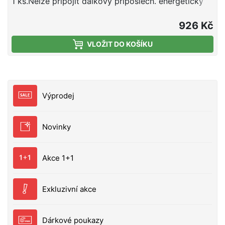
1 ks.Nelze připojit dálkový příposlech. energeticky
úsporné snadná obsluha pomocí stiskem tlačítka
ovládání hlasitosti 5 úrovní + tichý režim 7 různých
926 Kč
tónů nastavení citlivosti 4 úrovně ultra-jasné bílé
VLOŽIT DO KOŠÍKU
LED v případě záběru odolný proti vodě, odolný
proti nárazům napájení 2 x 1,5 V AAA baterie (Není
součástí balení) 2,5 mm konektor pro mechanický
indikátor záběru obj.č. barva 2048551 modrá
2048552 červená 2048553 zelená 2048554 žlutá
Výprodej
Novinky
Akce 1+1
Exkluzivní akce
Dárkové poukazy