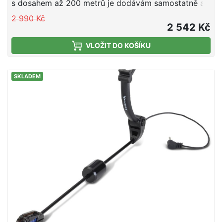
s dosahem až 200 metrů je dodávám samostatně a
pracuje pouze s hlásičem a příslušenstvím ATT.
2 990 Kč
2 542 Kč
VLOŽIT DO KOŠÍKU
SKLADEM