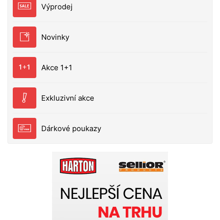
modré, purpurové, bílé a černé barvě
Výprodej
Novinky
Akce 1+1
Exkluzivní akce
Dárkové poukazy