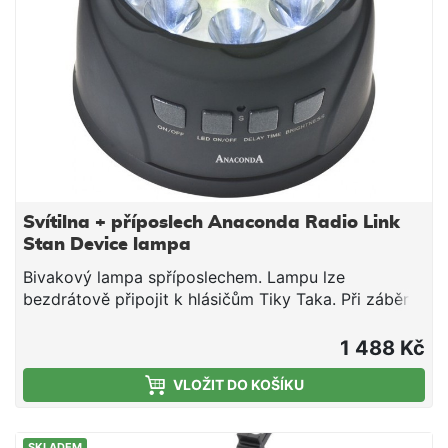
Svítilna + příposlech Anaconda Radio Link
Stan Device lampa
Bivakový lampa spříposlechem. Lampu lze
bezdrátově připojit k hlásičům Tiky Taka. Při záběru
se rozbliká 8 bílých diod plus jedna multi - barevná
dioda prostřed. Podle barvy ihned poznáme, který
1 488 Kč
hlásič hlásí záběr. Lampa je dodávána sdvěma
VLOŽIT DO KOŠÍKU
magnety a S-háky kpřipevnění. Lampu lze použít i
jako obyčejnou lampu. Chcete-li ušetřit baterii, jas a
doba dosvitu lze regulovat. 3 x 1,5 V AA baterie
SKLADEM