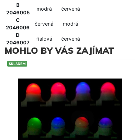
B
modrá
červená
2046005
C
červená
modrá
2046006
D
fialová
červená
2046007
MOHLO BY VÁS ZAJÍMAT
SKLADEM