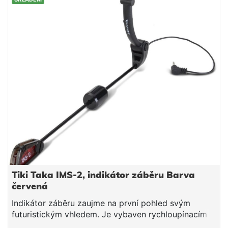
(není součástí balení)
Tiki Taka IMS-2, indikátor záběru Barva
červená
Indikátor záběru zaujme na první pohled svým
futuristickým vhledem. Je vybaven rychloupínacím
systémem, který se sám přizpůsobuje průměru