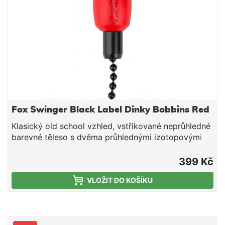
2048208 1 žlutá 2048203 3 modrá, červená, zelená
2048204 4 modrá, červená, zelená, žlutá
Fox Swinger Black Label Dinky Bobbins Red
Klasický old school vzhled, vstřikované neprůhledné
barevné těleso s dvěma průhlednými izotopovými
okny a černý kuličkový řetízek o délce 15 cm.
Jedinečná odsazená čepička je odnímatelná,
399 Kč
umožňuje vkládání izotopů a taky umožňuje
VLOŽIT DO KOŠÍKU
perfektní zarovnání celé konstrukce a izotopových
zdířek Kuličkový klip, který nepoškozuje vlasec
Váha: 10 g Navrženo pro práci s Izotopy Black Label
Micro K dispozici v červené, oranžové, zelené,