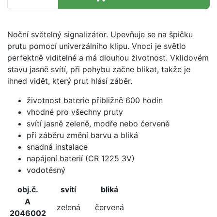
Noční světelný signalizátor. Upevňuje se na špičku
prutu pomocí univerzálního klipu. Vnoci je světlo
perfektně viditelné a má dlouhou životnost. Vklidovém
stavu jasně svítí, při pohybu začne blikat, takže je
ihned vidět, který prut hlásí záběr.
životnost baterie přibližně 600 hodin
vhodné pro všechny pruty
svítí jasně zeleně, modře nebo červeně
při záběru změní barvu a bliká
snadná instalace
napájení baterií (CR 1225 3V)
vodotěsný
obj.č.
svítí
bliká
A
zelená
červená
2046002