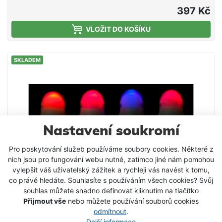
vlasce nebo pletené šňůry. Součástí indikátoru je
397 Kč
kabel zakončený jack konektorem 2,5 mm pro
VLOŽIT DO KOŠÍKU
připojení k elektronickému hlásiči. Je kompatibilní se
všemi standardními modely hlásičů. Velkou výhodou
je integrované závaží, které umožňuje rychle a
SKLADEM
snadno regulovat napětí vlasce či šňůry. K dispozici
ve 4 různých barvách (modrá, červená, žlutá a
zelená) super jasné LED diody pohyblivá závaží
rychloupínací systém 2,5 mm jack konektor odolný
proti stříkající vodě obj.č. ks barva 2048205 1
modrá 2048206 1 červená 2048207 1 zelená
2048208 1 žlutá 2048203 3 modrá, červená, zelená
Nastavení soukromí
2048204 4 modrá, červená, zelená, žlutá
Pro poskytování služeb používáme soubory cookies. Některé z
nich jsou pro fungování webu nutné, zatímco jiné nám pomohou
vylepšit váš uživatelský zážitek a rychleji vás navést k tomu,
co právě hledáte. Souhlasíte s používáním všech cookies? Svůj
souhlas můžete snadno definovat kliknutím na tlačítko
Přijmout vše
nebo můžete používání souborů cookies
odmítnout
.
Další informace