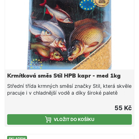
Krmítková směs Stil HPB kapr - med 1kg
Střední třída krmných směsí značky Stil, která skvěle
pracuje i v chladnější vodě a díky široké paletě
příchutí a barevných provedení si lze vybrat tu
pravou směs pro daný revír či cílovou rybu. V rámci
55 Kč
poměru ceny a nabízené kvality tyto směsi jen těžko
VLOŽIT DO KOŠÍKU
hledají konkurenci - doporučujeme. Složení: Mleté
pečivo Mletá obilná zrna Drcená olejnatá semena
Aromata Vysoký obsah proteinů Jemně drcená směs
SKLADEM