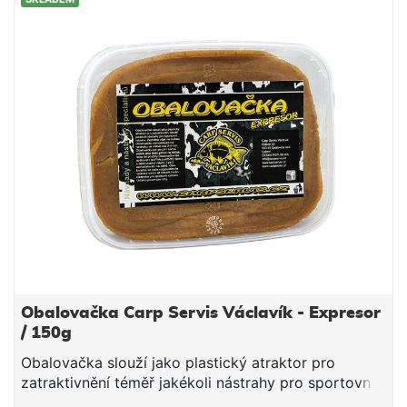
s příjemným medovým aroma, vhodná k lovu
kaprovitých ryb.
Obalovačka Carp Servis Václavík - Expresor
/ 150g
Obalovačka slouží jako plastický atraktor pro
zatraktivnění téměř jakékoli nástrahy pro sportovní
rybolov. Obalovačku namodelujete na nástrahu ve