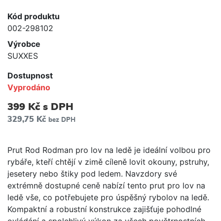
Kód produktu
002-298102
Výrobce
SUXXES
Dostupnost
Vyprodáno
399 Kč
s DPH
329,75 Kč
bez DPH
Prut Rod Rodman pro lov na ledě je ideální volbou pro
rybáře, kteří chtějí v zimě cíleně lovit okouny, pstruhy,
jesetery nebo štiky pod ledem. Navzdory své
extrémně dostupné ceně nabízí tento prut pro lov na
ledě vše, co potřebujete pro úspěšný rybolov na ledě.
Kompaktní a robustní konstrukce zajišťuje pohodlné
ovládání a spolehlivý výkon za všech povětrnostních