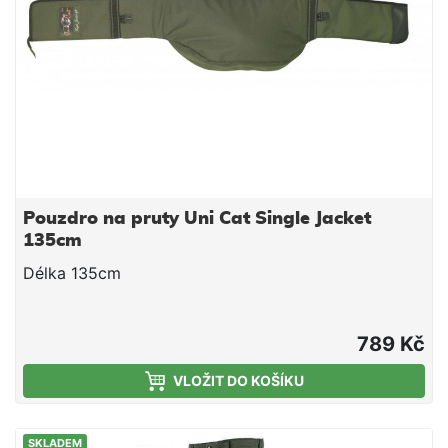
vyzkoušeného zákazníky v průběhu mnoha let.
Baleno se stalo synonymem pro kvalitu, inovaci a
styl, oděvy jsou navrženy speciálně dle požadavků
rybářů. Všechny byly podrobeny dlouhodobým
testům během rybářských vycházek. Každý, kdo měl
někdy na sobě oděvy Baleno, Vám může povědět o
perfektních materiálech, provedení a stylu.
Pouzdro na pruty Uni Cat Single Jacket
135cm
Délka 135cm
789 Kč
VLOŽIT DO KOŠÍKU
SKLADEM