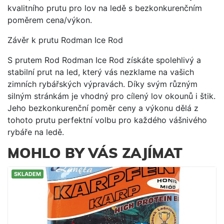
kvalitního prutu pro lov na ledě s bezkonkurenčním
poměrem cena/výkon.
Závěr k prutu Rodman Ice Rod
S prutem Rod Rodman Ice Rod získáte spolehlivý a
stabilní prut na led, který vás nezklame na vašich
zimních rybářských výpravách. Díky svým různým
silným stránkám je vhodný pro cílený lov okounů i štik.
Jeho bezkonkurenční poměr ceny a výkonu dělá z
tohoto prutu perfektní volbu pro každého vášnivého
rybáře na ledě.
MOHLO BY VÁS ZAJÍMAT
SKLADEM