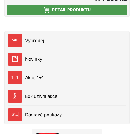
vyrábějící komfortní oblečení pro outdoor a
DETAIL PRODUKTU
rekreaci. V nabídce má speciální ochranné obleky
pro rybáře, myslivce, které jsou nejen funkční, ale i
elegantní. Baleno je značka, která si získala silnou
reputaci díky kombinaci vysoké kvality, inovativních
látek a designu, výrobě stylového a efektivního
Výprodej
outdoorového oblečení, vyzkoušeného zákazníky v
průběhu mnoha let. Baleno se stalo synonymem pro
kvalitu, inovaci a styl, oděvy jsou navrženy speciálně
Novinky
dle požadavků rybářů. Všechny byly podrobeny
dlouhodobým testům během rybářských vycházek.
Každý, kdo měl někdy na sobě oděvy Baleno, Vám
Akce 1+1
může povědět o perfektních materiálech, provedení
a stylu.
Exkluzivní akce
Dárkové poukazy