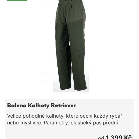
Baleno Kalhoty Retriever
Velice pohodlné kalhoty, které ocení každý rybář
nebo myslivec. Parametry: elastický pas přední
poklopec na zip jedna zadní kapsa na suchý zip dvě
kapsy kalhot 100% polyester Baleno je jméno značky
1 399 Kč
od