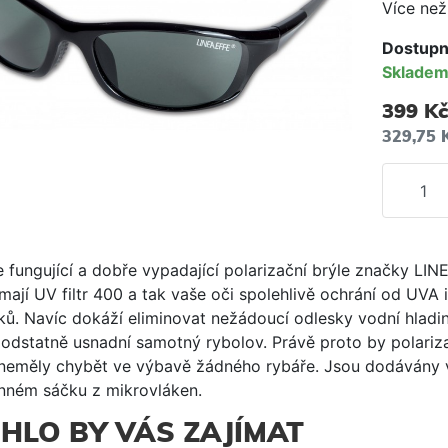
Více než
Dostupn
Sklade
399 Kč
329,75 
e fungující a dobře vypadající polarizační brýle značky LIN
mají UV filtr 400 a tak vaše oči spolehlivě ochrání od UVA 
ků. Navíc dokáží eliminovat nežádoucí odlesky vodní hladin
odstatně usnadní samotný rybolov. Právě proto by polariz
 neměly chybět ve výbavě žádného rybáře. Jsou dodávány 
nném sáčku z mikrovláken.
HLO BY VÁS ZAJÍMAT