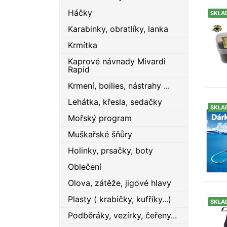
Háčky
SKLA
Karabinky, obratlíky, lanka
Krmítka
Kaprové návnady Mivardi
Rapid
Krmení, boilies, nástrahy ...
Lehátka, křesla, sedačky
SKLA
Mořský program
Muškařské šňůry
Holinky, prsačky, boty
Oblečení
Olova, zátěže, jigové hlavy
Plasty ( krabičky, kufříky...)
SKLA
Podběráky, vezírky, čeřeny...