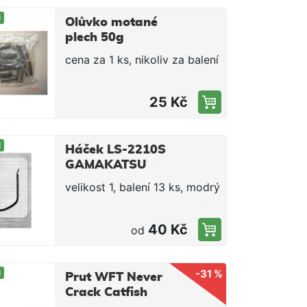
M
Olůvko motané
plech 50g
cena za 1 ks, nikoliv za balení
25 Kč
M
Háček LS-2210S
GAMAKATSU
(vel. 1, 2, 4, 8)
velikost 1, balení 13 ks, modrý
40 Kč
od
-31 %
M
Prut WFT Never
Crack Catfish