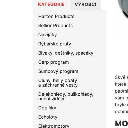
KATEGORIE
VÝROBCI
Harton Products
Sellior Products
Navijáky
Rybářské pruty
Bivaky, deštníky, spacáky
Carp program
Sumcový program
Skvěl
Čluny, belly boaty
které 
a záchranné vesty
paprs
Dalekohledy, puškohledy,
vám p
noční vidění
brýle
Doplňky
ochra
Echoloty
MO
Elektromotory