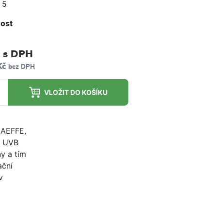
 5
ost
m
s DPH
Kč
bez DPH
VLOŽIT DO KOŠÍKU
EAEFFE,
i UVB
y a tím
ační
v