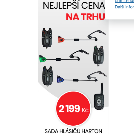
odmítnou
Další inf