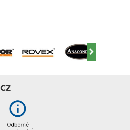
CZ
Odborné