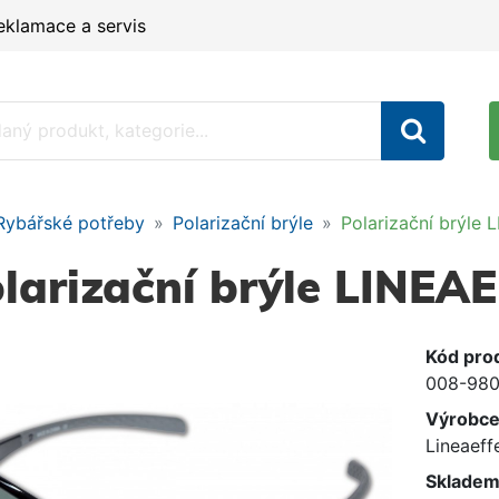
eklamace a servis
Rybářské potřeby
Polarizační brýle
Polarizační brýle
larizační brýle LINEA
Kód pro
008-98
Výrobc
Lineaeff
Skladem