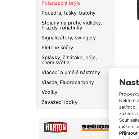
Polarizační brýle
Pouzdra, tašky, batohy
Stojany na pruty, vidličky,
hrazdy, rohatinky
Signalizátory, swingery
Pletené šňůry
Splávky, čihátáka, bóje,
chem.světla
Vláčecí a umělé nástrahy
Nast
Vlasce, Fluorocarbony
Vozíky
Pro posky
Některé z
Zavážecí loďky
zatímco j
zážitek a
Souhlasít
můžete sn
Přijmout