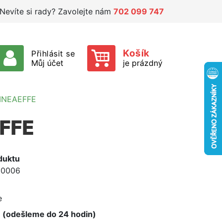
Nevíte si rady? Zavolejte nám
702 099 747
Košík
Přihlásit se
Můj účet
je prázdný
 LINEAEFFE
EFFE
duktu
00006
e
e
 (odešleme do 24 hodin)