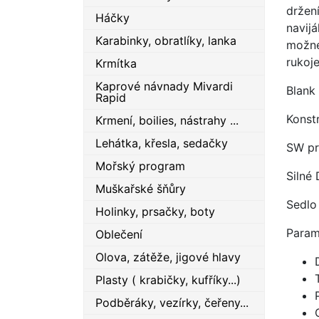
držení
Háčky
navijá
Karabinky, obratlíky, lanka
možné
rukoje
Krmítka
Kaprové návnady Mivardi
Blank
Rapid
Konst
Krmení, boilies, nástrahy ...
Lehátka, křesla, sedačky
SW pr
Mořský program
Silné
Muškařské šňůry
Sedlo
Holinky, prsačky, boty
Param
Oblečení
Olova, zátěže, jigové hlavy
Plasty ( krabičky, kufříky...)
Podběráky, vezírky, čeřeny...