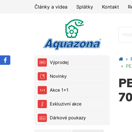
Články a videa
Splátky
Kontakt
R
Výprodej
PE
Novinky
PE
Akce 1+1
70
Exkluzivní akce
Dárkové poukazy