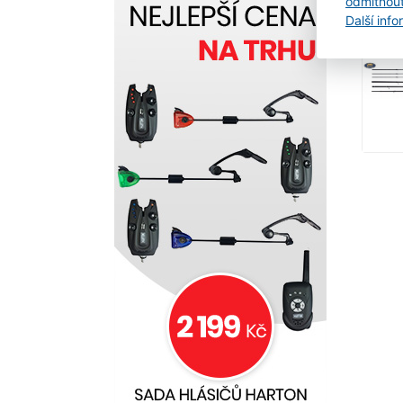
odmítnou
Další inf
SKLA