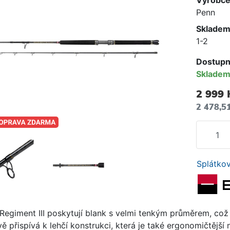
Výrobc
Penn
Skladem
1-2
Dostupn
Sklade
2 999 
2 478,5
Splátkov
 Regiment III poskytují blank s velmi tenkým průměrem, což
ě přispívá k lehčí konstrukci, která je také ergonomičtější 