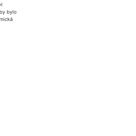
yl
aby bylo
imická