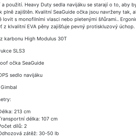
 a použití. Heavy Duty sedla navijáku se starají o to, aby b
k plně zajištěn. Kvalitní SeaGuide očka jsou navrženy tak, 
 lovit s monofilními vlasci nebo pletenými šňůrami.. Ergon
ť z klvalitní EVA pěny zajišťuje pevný protiskluzový úchop.
 z karbonu High Modulus 30T
rukce SLS3
oof očka SeaGuide
 DPS sedlo navijáku
 Gimbal
etry:
Délka: 213 cm
Transportní délka: 107 cm
Počet dílů: 2
Odhozová zátěž: 30-50 lb