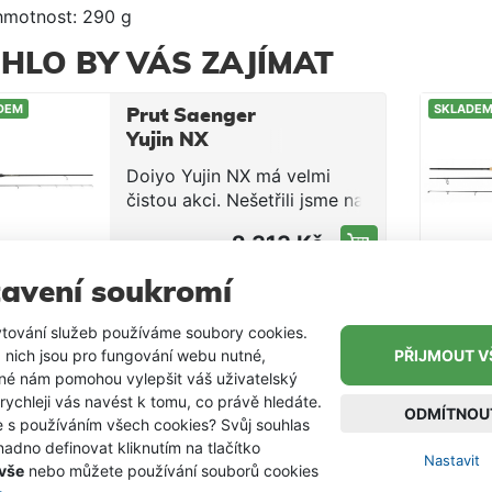
hmotnost: 290 g
HLO BY VÁS ZAJÍMAT
DEM
SKLADE
Prut Saenger
Yujin NX
Varianta 1,98m
Doiyo Yujin NX má velmi
čistou akci. Nešetřili jsme na
kvalitě použitého materiálu.
2 313 Kč
Carbon s vysokou hustotou,
velmi kvalitní SIC očka a
avení soukromí
moderní rukojeť prutu tvoří
SKLADE
dokonalý celek, který je
Delphin IMPALA
tování služeb používáme soubory cookies.
nabízen za velmi atraktivní
Carp V3
 nich jsou pro fungování webu nutné,
PŘIJMOUT V
cenu. obj.číslo délka
300cm/2,75lbs/2
300cm/2,75lbs/2 díly
iné nám pomohou vylepšit váš uživatelský
transport počet dílů váha
díly
 rychleji vás navést k tomu, co právě hledáte.
ODMÍTNOU
odhoz.hm 5638198 1,98m
e s používáním všech cookies? Svůj souhlas
102cm 2 82g 3 - 12g
1 446 Kč
adno definovat kliknutím na tlačítko
Nastavit
5638213 2,13m 110cm 2 102g
 vše
nebo můžete používání souborů cookies
6 - 16g 5638228 2,28m