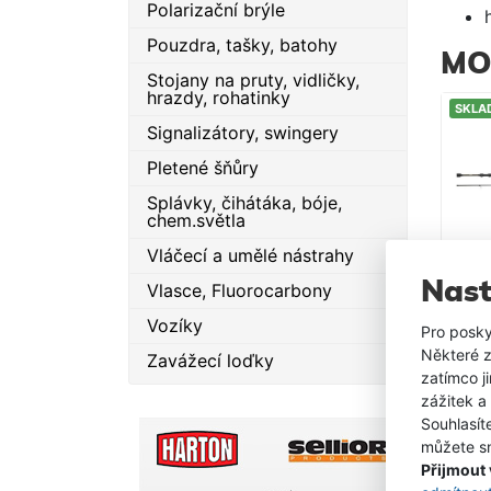
Polarizační brýle
Pouzdra, tašky, batohy
MO
Stojany na pruty, vidličky,
hrazdy, rohatinky
SKLA
Signalizátory, swingery
Pletené šňůry
Splávky, čihátáka, bóje,
chem.světla
Vláčecí a umělé nástrahy
Nast
Vlasce, Fluorocarbony
Vozíky
Pro posky
Některé z
Zavážecí loďky
zatímco j
zážitek a
Souhlasít
můžete sn
Přijmout