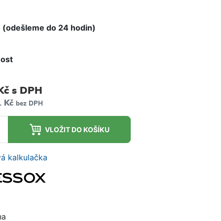
e
 (odešleme do 24 hodin)
ost
m
Kč
s DPH
1 Kč
bez DPH
VLOŽIT DO KOŠÍKU
á kalkulačka
na