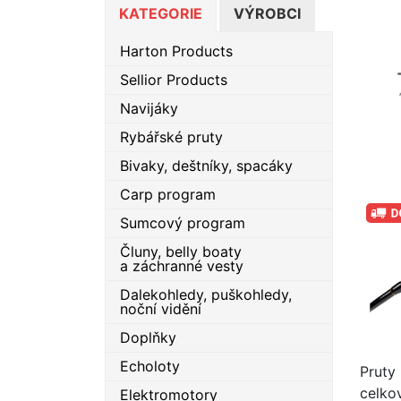
KATEGORIE
VÝROBCI
Harton Products
Sellior Products
Navijáky
Rybářské pruty
Bivaky, deštníky, spacáky
Carp program
Sumcový program
Čluny, belly boaty
a záchranné vesty
Dalekohledy, puškohledy,
noční vidění
Doplňky
Echoloty
Pruty
celkov
Elektromotory