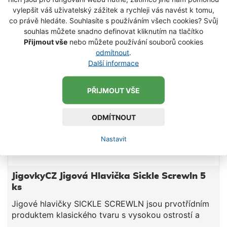
SKLADEM
vylepšit váš uživatelský zážitek a rychleji vás navést k tomu,
co právě hledáte. Souhlasíte s používáním všech cookies? Svůj
souhlas můžete snadno definovat kliknutím na tlačítko
Přijmout vše
nebo můžete používání souborů cookies
odmítnout
.
Další informace
PŘIJMOUT VŠE
ODMÍTNOUT
Nastavit
JigovkyCZ Jigová Hlavička Sickle Screwln 5
ks
Jigové hlavičky SICKLE SCREWLN jsou prvotřídním
produktem klasického tvaru s vysokou ostrostí a
hrotem tvaru ORLÍHO DRÁPKU. Háčky jsou osazeny