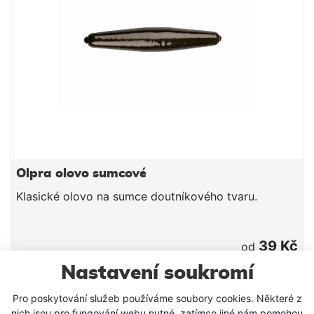
Olpra olovo sumcové
Klasické olovo na sumce doutníkového tvaru.
39 Kč
od
Nastavení soukromí
DETAIL PRODUKTU
Pro poskytování služeb používáme soubory cookies. Některé z
nich jsou pro fungování webu nutné, zatímco jiné nám pomohou