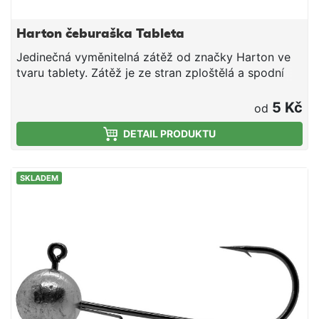
Harton čeburaška Tableta
Jedinečná vyměnitelná zátěž od značky Harton ve
tvaru tablety. Zátěž je ze stran zploštělá a spodní
hrana je zesílená. Speciální tvar udržuje správný
chod nástrahy.
5 Kč
od
DETAIL PRODUKTU
SKLADEM