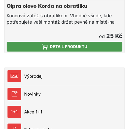
Olpra olovo Korda na obratlíku
Koncová zátěž s obratlíkem. Vhodné všude, kde
potřebujete vaši montáž držet pevně na místě-na
řece, hranách, lavicích, svazích či při vyvážení do
extrémních vzdáleností. Možnost zatraktivnění
25 Kč
od
obelním pastou. Ve velké hmotnosti vhodná k lovu
DETAIL PRODUKTU
sumců. Barva je černá kamufláž v kombinaci s bílími
tečkami. Olovo je tak připraveno téměř na jakoukoliv
strukturu dna a bude vždy mninimálně viditelné.
Výprodej
Novinky
Akce 1+1