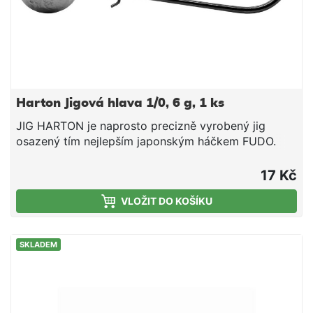
Harton Jigová hlava 1/0, 6 g, 1 ks
JIG HARTON je naprosto precizně vyrobený jig
osazený tím nejlepším japonským háčkem FUDO.
Háček vyniká neskutečnou pevností a ostřím při
zachování vynikajícího průměru drátu. S tímto
17 Kč
háčkem proměníte více záběru a zároveň nehrozí, že
VLOŽIT DO KOŠÍKU
háček na velké rybě tzv. narovnáte. V hlavičce jigu je
napevno zalit fixační nerezový drát pro dokonalou
fixaci nástrahy.
SKLADEM