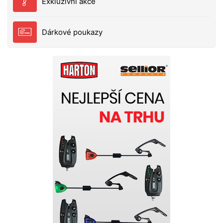
Exkluzivní akce
Dárkové poukazy