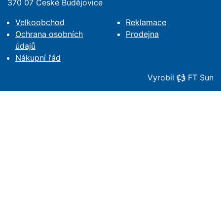
370 07 České Budějovice
Velkoobchod
Reklamace
Ochrana osobních
Prodejna
údajů
Nákupní řád
Vyrobil
FT Sun