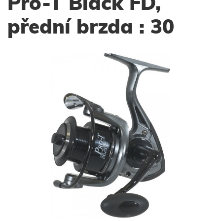
Pro-T Black FD,
přední brzda : 30