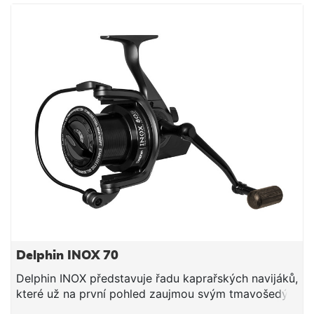
Delphin INOX 70
Delphin INOX představuje řadu kaprařských navijáků,
které už na první pohled zaujmou svým tmavošedým
matným provedením s lesklými černými prvky.