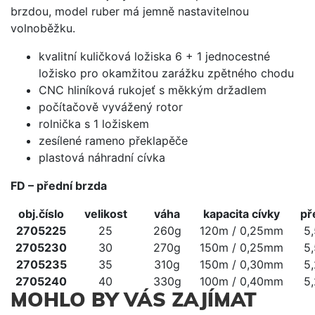
brzdou, model ruber má jemně nastavitelnou
volnoběžku.
kvalitní kuličková ložiska 6 + 1 jednocestné
ložisko pro okamžitou zarážku zpětného chodu
CNC hliníková rukojeť s měkkým držadlem
počítačově vyvážený rotor
rolnička s 1 ložiskem
zesílené rameno překlapěče
plastová náhradní cívka
FD – přední brzda
obj.číslo
velikost
váha
kapacita cívky
př
2705225
25
260g
120m / 0,25mm
5,
2705230
30
270g
150m / 0,25mm
5,
2705235
35
310g
150m / 0,30mm
5,
2705240
40
330g
100m / 0,40mm
5,
MOHLO BY VÁS ZAJÍMAT