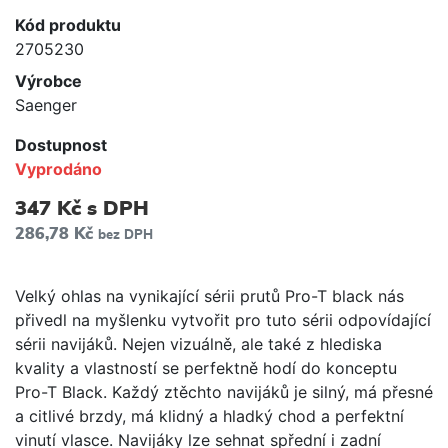
Kód produktu
2705230
Výrobce
Saenger
Dostupnost
Vyprodáno
347 Kč
s DPH
286,78 Kč
bez DPH
Velký ohlas na vynikající sérii prutů Pro-T black nás
přivedl na myšlenku vytvořit pro tuto sérii odpovídající
sérii navijáků. Nejen vizuálně, ale také z hlediska
kvality a vlastností se perfektně hodí do konceptu
Pro-T Black. Každý ztěchto navijáků je silný, má přesné
a citlivé brzdy, má klidný a hladký chod a perfektní
vinutí vlasce. Navijáky lze sehnat spřední i zadní