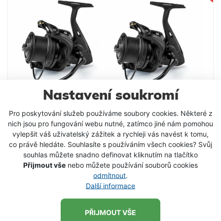
5,2:1 Počet ložisek: 2 velikost: 40
Nastavení soukromí
Pro poskytování služeb používáme soubory cookies. Některé z
nich jsou pro fungování webu nutné, zatímco jiné nám pomohou
vylepšit váš uživatelský zážitek a rychleji vás navést k tomu,
co právě hledáte. Souhlasíte s používáním všech cookies? Svůj
Harton naviják Addict FD 6000 Akce 1+1 + 2
souhlas můžete snadno definovat kliknutím na tlačítko
x náhradní cívka
Přijmout vše
nebo můžete používání souborů cookies
odmítnout
.
Novinkou pro letošní rok je pokračování velmi
Další informace
úspěšné řady navijáku Addict. Harton Addict 6000
FD, kaprový naviják s přední brzdou je díky své
3 696 Kč
kompaktní velikosti předurčený k použití na kratších
2 799 Kč
PŘIJMOUT VŠE
stalkerových kaprových prutech, ale skvěle se hodí i