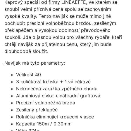
Kaprový speciál od firmy LINEAEFFE, ve kterém se
snoubí velmi příznivá cena spolu se zachováním
vysoké kvality. Tento naviják se může mimo jiné
pochlubit precizní volnoběžnou brzdou, zesíleným
překlapěčem a vysokou odolností převodového
soukolí. Jde o jasnou volbu pro všechny rybáře, kteří
chtějí naviják za přijatelnou cenu, který jim bude
dlouhodobě sloužit.
Naviják má tyto parametry:
Velikost 40
3 kuličková ložiska + 1 válečkové
Nekonečná zarážka zpětného chodu
Aluminiová cívka + náhradní grafitová
Precizní volnoběžná brzda
Zesílený překlapěč
Rolnička eliminující kroucení vlasce
Kapacita 150m / 0,30mm
Váha 374g