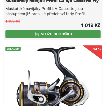
Muškařský naviják Profil LA 5/6 Cassette Fly
Muškařské navijáky Profil LA Cassette jsou
nástupcem již proslulé předchozí řady Profil
Cassette, která nastoupila na trh již před pěti lety.
1 199 Kč
1 019 Kč
VLOŽIT DO KOŠÍKU
-14 %
SKLADEM