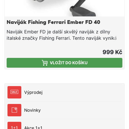
Naviják Fishing Ferrari Ember FD 40
Naviják Ember FD je další skvělý naviják z dílny
italské značky Fishing Ferrari. Tento naviják vyniká
lehkým tělem, kvalitní hliníkovou cívkou a robustní
CNC kovovou kličkou. 3+1 ložiska zajišťují plynulý a
999 Kč
hladký chod tohoto lehkého a odolného navijáku.
VLOŽIT DO KOŠÍKU
Ideální naviják pro lov na přívlač a na feeder.
Technické parametry: Hmotnost:280 g Počet
ložisek: 3+1 Velikost: 30 Kapacita: 0,30 mm / 165 m
Převod: 5,2:1
Výprodej
Novinky
Akce 1+1