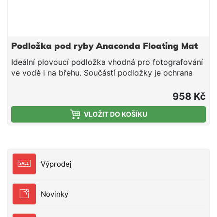
Podložka pod ryby Anaconda Floating Mat
Ideální plovoucí podložka vhodná pro fotografování
ve vodě i na břehu. Součástí podložky je ochrana
kolen. Celková délka: 110 x 65 cm Transportní
rozměry: 55 x 65 x 20 cm plovoucí materiál 600D
958 Kč
nylon, odpuzující vodu snadno omyvatelná 7140031
VLOŽIT DO KOŠÍKU
Výprodej
Novinky