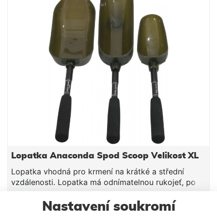
Lopatka Anaconda Spod Scoop Velikost XL
Lopatka vhodná pro krmení na krátké a střední
vzdálenosti. Lopatka má odnímatelnou rukojeť, po
odejmutí lze kombinovat sdelší násadou Baitmaster
II. Vhodné pro vnadění částic, pelet, boilies, pelet i
Nastavení soukromí
330 Kč
drobnějšího materiálu. Rukojeť je opatřena