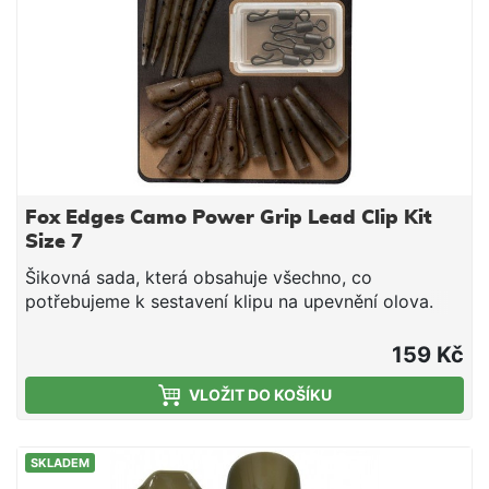
Fox Edges Camo Power Grip Lead Clip Kit
Size 7
Šikovná sada, která obsahuje všechno, co
potřebujeme k sestavení klipu na upevnění olova.
Power Grip Kit je navržen tak, aby se olovo
neztratilo i při zajetí ryby do vázky Sada obsahuje:
159 Kč
Grip Tail Rubbers, vel. 7 Lead Clips s „T“ kolíčky,
VLOŽIT DO KOŠÍKU
standard Anti Tangle Sleeves, vel. 7 Kwik Change
Swivels V Edges Camo vzoru Dodáváno v sadě po
5ti kusech
SKLADEM