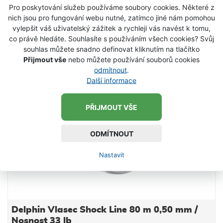
VLOŽIT DO KOŠÍKU
Pro poskytování služeb používáme soubory cookies. Některé z
protiskluzovoým materiálem EVA. obj.č. model délka
nich jsou pro fungování webu nutné, zatímco jiné nám pomohou
M 2215211 malá 36cm L 2215212 střední 48cm XL
vylepšit váš uživatelský zážitek a rychleji vás navést k tomu,
2215213 široká 42cm
co právě hledáte. Souhlasíte s používáním všech cookies? Svůj
SKLADEM
souhlas můžete snadno definovat kliknutím na tlačítko
Přijmout vše
nebo můžete používání souborů cookies
odmítnout
.
Další informace
PŘIJMOUT VŠE
ODMÍTNOUT
Nastavit
Delphin Vlasec Shock Line 80 m 0,50 mm /
Nosnost 33 lb