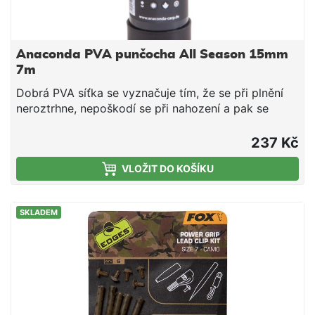
Anaconda PVA punčocha All Season 15mm
7m
Dobrá PVA síťka se vyznačuje tím, že se při plnění
neroztrhne, nepoškodí se při nahození a pak se
bezezbytku ve vodě rozpadne. Šance na úlovek se
tak přímo mnohonásobně zvyšuje. Tato PVA
237 Kč
punčocha se rozpouští pomalu (cca 60 s). Doba
VLOŽIT DO KOŠÍKU
rozpadu je závislá na teplotě vody. Průměr: 15 mm
Doba rozpouštění 60 sekund Extrémně odolné proti
roztržení Vč. tubusu a plničky Velmi kvalitní
SKLADEM
kuželový systém (nálevka) Dodáváno ve
vodotěsném, šroubovatelném trubkovém systému
Délka: 7 m Vhodné pro jakoukoli teplotu vody