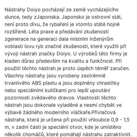
Nástrahy Doiyo pocházejí ze země vycházejícího
slunce, tedy zJaponska. Japonsko je ostrovní stát,
není proto divu, že rybaření je vtomto státě hojně
rozšířené. Léta praxe a předávání zkušeností
zgenerace na generaci dala místním inženýrům
voblasti lovu ryb značné zkušenosti, které využili při
vývoji nástrah značky Doiyo. U výrobků této firmy je
kladen důraz především na kvalitu a funkčnost. Při
použití těchto nástrah je proto úspěch téměř zaručen.
Všechny nástrahy jsou vyrobeny zextrémně
trvanlivého ABS plastu a jsou doplněny chrastítky
nebo speciálními kuličkami pro lepší upoutání
pozornosti zvědavého dravce. Vlastnosti těchto
nástrah jsou dokonale vyladěné a nesmí chybět ve
výbavě žádného moderního vláčkaře.Přívlačová
nástraha, která je určena při použití vhloubce 0,9 - 1,5
m, v zadní části je speciální otvor, kde je umístěno
několik chomáčů, které pomáhají nástrahu zatraktivnit.