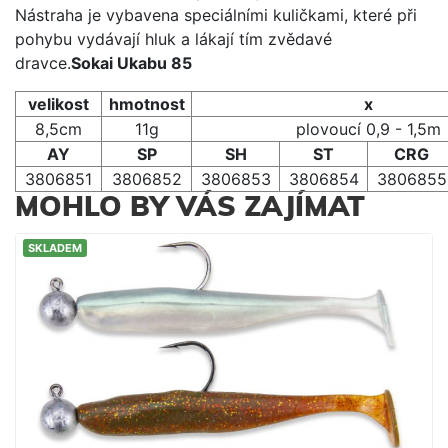
Nástraha je vybavena speciálními kuličkami, které při
pohybu vydávají hluk a lákají tím zvědavé
dravce.
Sokai Ukabu 85
velikost
hmotnost
x
8,5cm
11g
plovoucí 0,9 - 1,5m
AY
SP
SH
ST
CRG
3806851
3806852
3806853
3806854
3806855
MOHLO BY VÁS ZAJÍMAT
SKLADEM