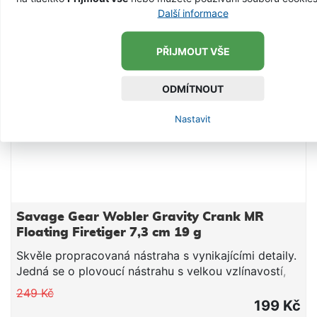
Další informace
PŘIJMOUT VŠE
ODMÍTNOUT
Nastavit
Savage Gear Wobler Gravity Crank MR
Floating Firetiger 7,3 cm 19 g
Skvěle propracovaná nástraha s vynikajícími detaily.
Jedná se o plovoucí nástrahu s velkou vzlínavostí,
takže při zastavení stoupá nahoru. Jinak se
249 Kč
pohybuje ve středních hloubkách a má atraktivní
199 Kč