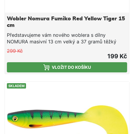
Wobler Nomura Fumiko Red Yellow Tiger 15
cm
Představujeme vám nového woblera s dílny
NOMURA masivní 13 cm velký a 37 gramů těžký
wobler je přímo stvořen k lovu velkých štik, candátů
299 Kč
a sumců. Je osazen masivními trojháčky WMC, oba
199 Kč
trojháčky jsou navlečeny na masivním kroužku na
VLOŽIT DO KOŠÍKU
opravdu velké ryby. Tento wobler je vhodný na
troling kde díky velké lopatce prochýtá i velké
hloubky. Parametry: Háčky WMC Pracovní hloubka:
SKLADEM
do 8-10 m Plovoucí wobler (FLOATING) Hmotnost:
64 gr Délka: 15 cm