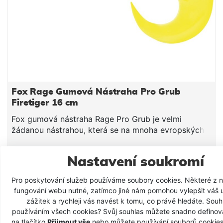
Fox Rage Gumová Nástraha Pro Grub
Firetiger 16 cm
Fox gumová nástraha Rage Pro Grub je velmi
žádanou nástrahou, která se na mnoha evropských
vodách stala častou potravou místních predátorů.
Velký chvost zajišťuje širokou plavební činnost Tělo
99 Kč
Nastavení soukromí
typu Shad 3D detaily
VLOŽIT DO KOŠÍKU
Pro poskytování služeb používáme soubory cookies. Některé z ni
fungování webu nutné, zatímco jiné nám pomohou vylepšit váš 
zážitek a rychleji vás navést k tomu, co právě hledáte. Souhl
-20 %
SKLADEM
používáním všech cookies? Svůj souhlas můžete snadno definova
na tlačítko
Přijmout vše
nebo můžete používání souborů cookie