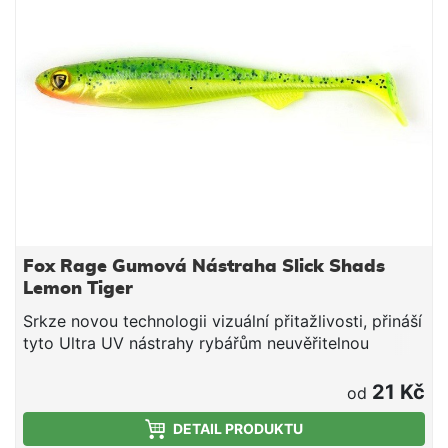
Fox Rage Gumová Nástraha Slick Shads
Lemon Tiger
Srkze novou technologii vizuální přitažlivosti, přináší
tyto Ultra UV nástrahy rybářům neuvěřitelnou
výhodu oproti předešlým typům. Nová řada Ultra UV
je dostupná ve třech našich nejefektivnějších
21 Kč
od
měkkých nástrahách. Nasaďte je na háček, hoďte do
DETAIL PRODUKTU
vody a jen zadejte cíl.