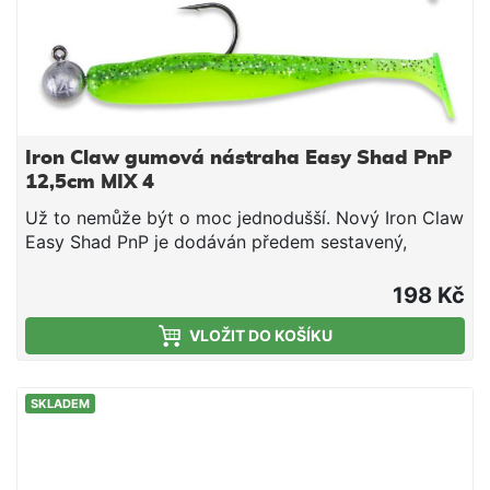
Iron Claw gumová nástraha Easy Shad PnP
12,5cm MIX 4
Už to nemůže být o moc jednodušší. Nový Iron Claw
Easy Shad PnP je dodáván předem sestavený,
včetně jigové hlavičky. PnP znamená „Plug'n'Play“,
neboli vyjměte Easy Shad z obalu, přivažte k vlasci
198 Kč
a rovnou chytejte. Nemusíte řešit žádné shánění
VLOŽIT DO KOŠÍKU
vhodné hlavičky a složité napichování. Nástraha
pracuje i při velmi pomalém pohybu, což ocení
především lovci candátů, je to však důležitá
SKLADEM
vlastnost i při lovu ostatních dravých ryb. Délka:
12,5 cm Háček: 6/0 Hmotnost: 14 g