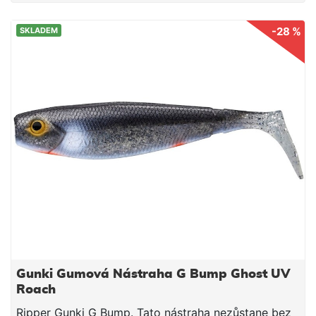
-28 %
SKLADEM
Gunki Gumová Nástraha G Bump Ghost UV
Roach
Ripper Gunki G Bump. Tato nástraha nezůstane bez