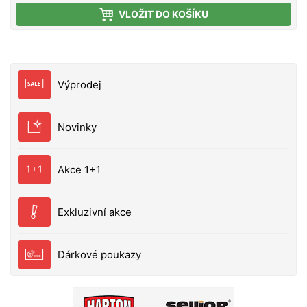
široce kolébavou akci. Obsahuje vestavěné
VLOŽIT DO KOŠÍKU
chrastítko, které vysílá silný charakteristický zvuk.
Díky systému pro daleké nahazování se s touto
nástrahou dá snadno dosahovat opravdu dlouhých a
přesných hodů. Skvělá nástraha na okouny, štiky,
pstruhy, candáty a boleny.
Výprodej
Novinky
Akce 1+1
Exkluzivní akce
Dárkové poukazy