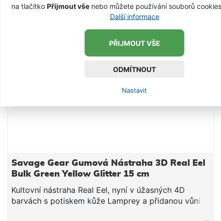
na tlačítko
Přijmout vše
nebo můžete používání souborů cookie
Další informace
PŘIJMOUT VŠE
ODMÍTNOUT
Nastavit
Savage Gear Gumová Nástraha 3D Real Eel
Bulk Green Yellow Glitter 15 cm
Kultovní nástraha Real Eel, nyní v úžasných 4D
barvách s potiskem kůže Lamprey a přidanou vůní
spouštějící lákavost nástrahy. Ta se tak chová jako