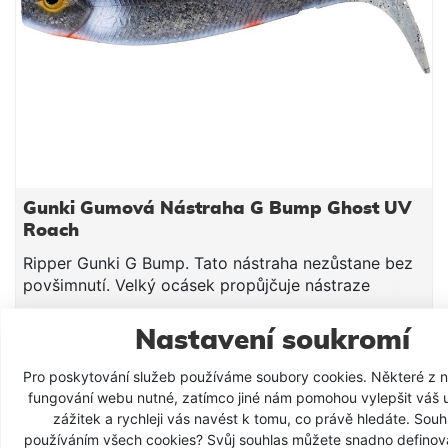
impulzy díky souvislým bočním „ploutvím“, která
pracují i při minimálním propadu kombinace
kopytového ocasu a pulzujících bočních „ploutví“
vhodná i pro noční lov (silná tlaková vlna) ideální
pro cílený lov štiky a candáta UV-aktivní provedení
délka 13 cm hmotnost 17,7 g barva Watermelon –
WML balení 4 ks
Gunki Gumová Nástraha G Bump Ghost UV
Roach
Ripper Gunki G Bump. Tato nástraha nezůstane bez
povšimnutí. Velký ocásek propůjčuje nástraze
neodolatelnou akci. Trojúhelníkový tvar těla je velmi
35 Kč
stabilní. Ideální nástraha na okouny, candáty, nebo
25 Kč
od
Nastavení soukromí
štiky. délka 8 cm váha 5,8 g
DETAIL PRODUKTU
Pro poskytování služeb používáme soubory cookies. Některé z ni
fungování webu nutné, zatímco jiné nám pomohou vylepšit váš 
zážitek a rychleji vás navést k tomu, co právě hledáte. Souhl
SKLADEM
používáním všech cookies? Svůj souhlas můžete snadno definova