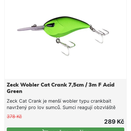
na břiše, nástraha je konstruována tak, aby dopadala
na dno na břicho, na chycení ryby je připraven
trojháček na hřbetu. 2 styly pohybu: při navázání za
zobák se pohybuje přikrčeně, jako když se káčátko
snaží skrýt a uniknout zároveň, při navázání za hruď
se pohybuje výše, jako když cítí paniku. Nástraha
může být vedena rychle i pomalu, s dlouhými i
krátkými pulsy, napodobení káčátka bude vždy
dokonalé. Skvělá nástraha pro štiky, okouny a velké
sumce! Když uvidíte lovit dravce na hladině,
napočítejte 10 útoků, navažte sebevražednou
kachnu a bojujte! Délka 10,5cm Hmotnost 28g Barva
kachna přírodní
Zeck Wobler Cat Crank 7,5cm / 3m F Acid
Green
Zeck Cat Crank je menší wobler typu crankbait
navržený pro lov sumců. Sumci reagují obzvláště
dobře na vysokofrekvenční umělé nástrahy. Většinu
378 Kč
dne se navíc zdržují na dně. To při přívlači
289 Kč
automaticky znamená, že musíte používat nástrahy,