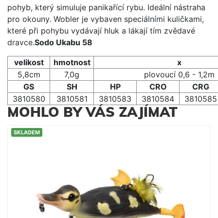
pohyb, který simuluje panikařící rybu. Ideální nástraha
pro okouny. Wobler je vybaven speciálními kuličkami,
které při pohybu vydávají hluk a lákají tím zvědavé
dravce.
Sodo Ukabu 58
velikost
hmotnost
x
5,8cm
7,0g
plovoucí 0,6 - 1,2m
GS
SH
HP
CRO
CRG
3810580
3810581
3810583
3810584
3810585
MOHLO BY VÁS ZAJÍMAT
SKLADEM