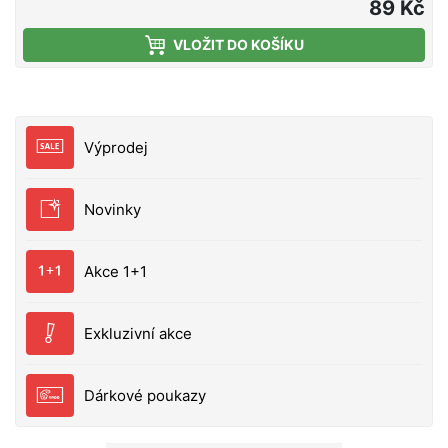
skutečná kořist a dokáže vyprovokovat k útoku i
89 Kč
velmi opatrné dravce. Testování v terénu přineslo
VLOŽIT DO KOŠÍKU
fenomenální výsledky, tahle nástraha vás prostě
ohromí! Perfektní na velké štiky a další dravce
Skvělá nástraha na klasické vláčení, vertikální přívlač
a trolling
Výprodej
Novinky
Akce 1+1
Exkluzivní akce
Dárkové poukazy