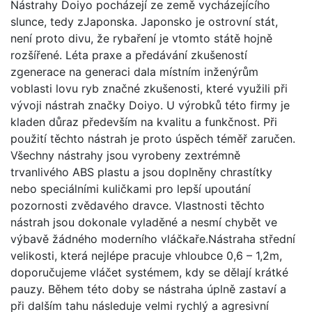
Nástrahy Doiyo pocházejí ze země vycházejícího
slunce, tedy zJaponska. Japonsko je ostrovní stát,
není proto divu, že rybaření je vtomto státě hojně
rozšířené. Léta praxe a předávání zkušeností
zgenerace na generaci dala místním inženýrům
voblasti lovu ryb značné zkušenosti, které využili při
vývoji nástrah značky Doiyo. U výrobků této firmy je
kladen důraz především na kvalitu a funkčnost. Při
použití těchto nástrah je proto úspěch téměř zaručen.
Všechny nástrahy jsou vyrobeny zextrémně
trvanlivého ABS plastu a jsou doplněny chrastítky
nebo speciálními kuličkami pro lepší upoutání
pozornosti zvědavého dravce. Vlastnosti těchto
nástrah jsou dokonale vyladěné a nesmí chybět ve
výbavě žádného moderního vláčkaře.Nástraha střední
velikosti, která nejlépe pracuje vhloubce 0,6 – 1,2m,
doporučujeme vláčet systémem, kdy se dělají krátké
pauzy. Během této doby se nástraha úplně zastaví a
při dalším tahu následuje velmi rychlý a agresivní