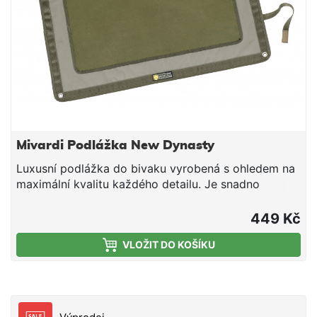
nohou jsou vybaveny gumovými koncovkami pro
lepší stabilitu. WORKS se dodává s přepravní
taškou.Technické parametry:Rozměry:
60x30cmNastavitelná výška: 24-34cmTransportní
rozměry: 60x30x5cm
Mivardi Podlážka New Dynasty
Luxusní podlážka do bivaku vyrobená s ohledem na
maximální kvalitu každého detailu. Je snadno
omyvatelná a navíc je vybavena neoprenovou
izolační vrstvou.
449 Kč
VLOŽIT DO KOŠÍKU