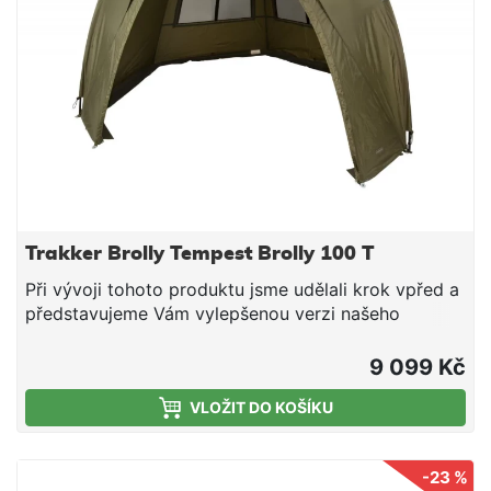
Trakker Brolly Tempest Brolly 100 T
Při vývoji tohoto produktu jsme udělali krok vpřed a
představujeme Vám vylepšenou verzi našeho
slavného brolly a tím je Trakker Tempest Brolly 100T.
Písmeno „T“ v názvu znamená „Tall“ (vysoký), což
9 099 Kč
napovídá, že oproti předešlé verzi tohoto přístřešku
VLOŽIT DO KOŠÍKU
byla zvětšena jeho výška. Dále byly přidány dva
větrací otvory na zadní straně, které poskytují lepší
proudění vzduchu. Při výrobě byly použity
-23 %
nepřetáčivé tyče, zesílený, vysoce vodě odolný