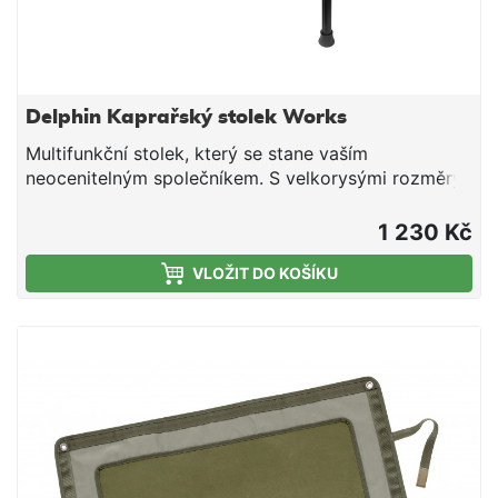
Delphin Kaprařský stolek Works
Multifunkční stolek, který se stane vaším
neocenitelným společníkem. S velkorysými rozměry
pracovní plochy až 60x30cm nabízí široké možnosti
využití. Pracovní prostor je rozdělen na několik
1 230 Kč
přihrádek. Při vázání montáží si do jednotlivých částí
VLOŽIT DO KOŠÍKU
můžete přehledně uložit různé komponenty, při lovu
na feeder si do nich můžete zase nasypat více druhů
nástrah, krmítka apod. Plastový stolek WORKS je
zkrátka užitečným kouskem rybářského vybavení,
který budete používat stále. Má teleskopické nohy,
které dokážete zvednout o 10cm, takže samotná
výška stolku se tak pohybuje od 24 do 34cm
(měřený vrchní okraj stolku). Nohy je možné
zamknout speciálním blokovacím systémem, čili
nehrozí zhroucení stolku a věcí na něm. Konce