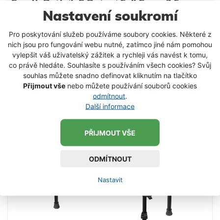
Suretti Deštník S Bočnicí Full Cover 2,5 m
Nastavení soukromí
Deštník s bočnicí Full Cover z materiálu 210D. Švy
jsou podlepené, po obvodu vrchlíku jsou čtyři očka
Pro poskytování služeb používáme soubory cookies. Některé z
k ukotvení, deštník je dodáván se čtyřmi
nich jsou pro fungování webu nutné, zatímco jiné nám pomohou
stavitelnými provazy a kolíky. Deštník lze naklápět
1 899 Kč
vylepšit váš uživatelský zážitek a rychleji vás navést k tomu,
pomocí kovového CNC kloubu. Žebra jsou z
co právě hledáte. Souhlasíte s používáním všech cookies? Svůj
VLOŽIT DO KOŠÍKU
ocelových drátů 1,25 m dlouhých, eloxovaných
souhlas můžete snadno definovat kliknutím na tlačítko
černou barvou. Středová tyč je teleskopická s
Přijmout vše
nebo můžete používání souborů cookies
novým, velmi spolehlivým adaptérem, který vnitřní
odmítnout
.
trubku svírá po celém obvodě. Průměr rozloženého
Další informace
deštníku je 200 cm, výška bočnice 140 cm.
Vchodové dveře mají slídové okno a lze je srolovat.
PŘIJMOUT VŠE
Transportní délka je 1.35 m, váha 3.7 kg. Deštník je
dodáván v přepravním obalu. Parametry: Barva:
Zelená Transportní délka: 135 cm Hmotnost: 3,7 kg
ODMÍTNOUT
Materiál: 210D Průměr: 2
Nastavit