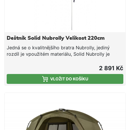
Deštník Solid Nubrolly Velikost 220cm
Jedná se o kvalitnějšího bratra Nubrolly, jediný
rozdíl je vpoužitém materiálu, Solid Nubrolly je
vyroben zkvalitnějších materiálů, čemuž odpovídá i
cena. Opět se vyrábí vkombinacích 220 cm cca 2,60
2 891 Kč
m nebo 245 cm cca 3,05 m.7152250, průměr 220
VLOŽIT DO KOŠÍKU
cm7152300, průměr 245 cm