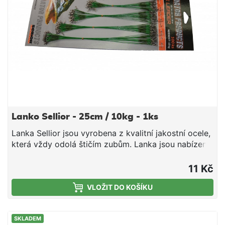
osazené klasickým jigovým háčkem BOMB! V balení
najdete 3 kusy.
Lanko Sellior - 25cm / 10kg - 1ks
Lanka Sellior jsou vyrobena z kvalitní jakostní ocele,
která vždy odolá štičím zubům. Lanka jsou nabízeny
v široké škále velikostí (15-28cm) s nosností 10kg.
Délka 25cm Nosnost 10kg
11 Kč
VLOŽIT DO KOŠÍKU
SKLADEM