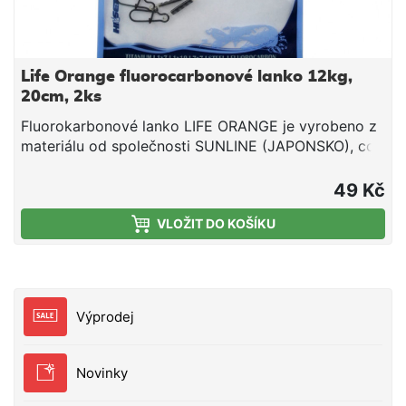
Life Orange fluorocarbonové lanko 12kg,
20cm, 2ks
Fluorokarbonové lanko LIFE ORANGE je vyrobeno z
materiálu od společnosti SUNLINE (JAPONSKO), což
znamená 100% fluorokarbon té nejvyšší kvality.
Návazec je neocenitelný pro lov opatrných dravců v
49 Kč
čisté vodě. Návazec je naprosto odolný vůči štičím
VLOŽIT DO KOŠÍKU
zubům. Obratlík a karabina je od značky LIFE
ORANGE. Nosnost 12kg Délka 20cm Balení 2ks
Výprodej
Novinky