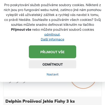
Pro poskytování služeb používáme soubory cookies. Některé z
VLOŽIT DO KOŠÍKU
nich jsou pro fungování webu nutné, zatímco jiné nám pomohou
vylepšit váš uživatelský zážitek a rychleji vás navést k tomu,
co právě hledáte. Souhlasíte s používáním všech cookies? Svůj
SKLADEM
souhlas můžete snadno definovat kliknutím na tlačítko
Přijmout vše
nebo můžete používání souborů cookies
odmítnout
.
Další informace
PŘIJMOUT VŠE
ODMÍTNOUT
Nastavit
Delphin Prošívací Jehla Fishy 3 ks