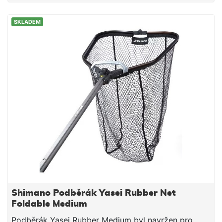
SKLADEM
Shimano Podběrák Yasei Rubber Net
Foldable Medium
Podběrák Yasei Rubber Medium byl navržen pro