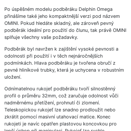
Po úspěšném modelu podběráku Delphin Omega
přinášíme také jeho kompaktnější verzi pod názvem
OMINI. Pokud hledáte skladný, ale zároveň pevný
podběrák ideální pro použití do člunu, tak právě OMINI
splňuje všechny vaše požadavky.
Podběrák byl navržen k zajištění vysoké pevnosti a
odolnosti při použití i v těch nejnáročnějších
podmínkách. Hlava podběráku je tvořena obručí z
pevné hliníkové trubky, která je uchycena v robustním
uložení.
Odnímatelnou rukojeť podběráku tvoří silnostěnný
profil o průměru 32mm, což zaručuje odolnost vůči
nadměrnému přetížení, prohnutí či zlomení.
Teleskopickou rukojeť lze snadno prodloužit nebo
zkrátit pomocí masivní utahovací matice. Konec
rukojeti je navíc opatřen plastovou koncovkou pro
lepší úchop při manipulaci. Rukojeť lze rychle