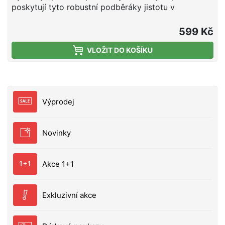
poskytují tyto robustní podběráky jistotu v
podebírání velkých ryb. Každý z podběráků má
hliníkový rám, kloub i teleskopickou ručku a
599 Kč
umožňuje tak použít podběrák v každé situaci.
VLOŽIT DO KOŠÍKU
Příjemná EVA rukojeť zaručuje jistý úchop, gumová
síťka zase šetrnost k rybě a snížení zamotácní
háčků. EVA rukojeť Gumová síťka Hliníkový rám a
hlava Hliníková ručka Dostupné ve třech modelech,
aby tak bylo dosaženo optimáních rozměrů pro
Výprodej
konkrétního dravce: Model Pike: má největší rám a
nejhlubší síťku pro bezpečné podebrání štiky Model
Zander: Vyvážená velikost rámu a hloubka síťky pro
Novinky
podebrání candáta Model Perch: Robustní ale
zároveň kompaktní volba pro podebírání velkých
okounů. Vyberte si podběrák podle vaší cílové ryby,
Akce 1+1
aby vám žádná neutekla. velikost hlavy: 55X50 cm
délka rukojeti : 100 cm
Exkluzivní akce