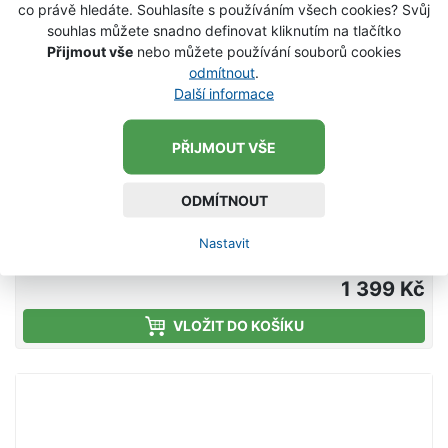
co právě hledáte. Souhlasíte s používáním všech cookies? Svůj
souhlas můžete snadno definovat kliknutím na tlačítko
Přijmout vše
nebo můžete používání souborů cookies
odmítnout
.
Další informace
PŘIJMOUT VŠE
Savage Gear Podběrák Pro Folding Rubber
Large Mesh Folding (65x50 cm)
ODMÍTNOUT
Podběrák od firmy Savage Gear. Super silný, kvalitní
a pevný podběrák, který Vám pomůže dostat na
Nastavit
břeh i ty největší úlovky. Podběrák má
pogumovanou síťku díky které je k rybám šetrnější.
1 399 Kč
Tento podběrák nemá teleskopickou rukojeť. tyč je
VLOŽIT DO KOŠÍKU
dlouhá 88 cm rozměr rámu 65x50 cm