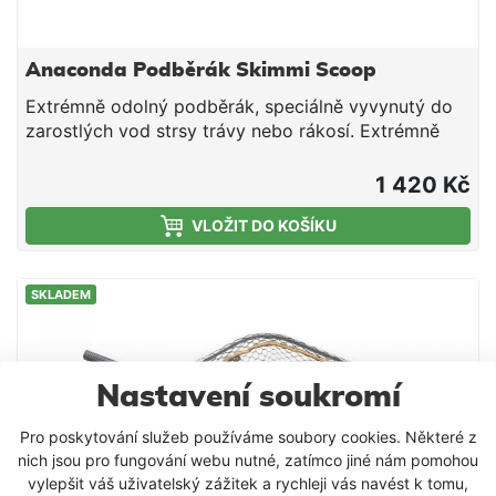
Anaconda Podběrák Skimmi Scoop
Extrémně odolný podběrák, speciálně vyvynutý do
zarostlých vod strsy trávy nebo rákosí. Extrémně
robustní hliníková rukojeť ve spojení skovovou
hlavou činí tento podběrák téměř nezničitelným. Má
1 420 Kč
velmi silnou, vyztuženou síť soky o velikosti 15mm.
VLOŽIT DO KOŠÍKU
Délka až 225cm. kovová hlava (80 x 80 cm)
extrémně robustní hliníková rukojeť pogumovaná a
velmi silná vyztužená síť délka až 225 cm obj.č.
SKLADEM
délka rukojeť oko otvor 7150225 2,25m 140cm
15mm 80 x 80 cm
Nastavení soukromí
Pro poskytování služeb používáme soubory cookies. Některé z
nich jsou pro fungování webu nutné, zatímco jiné nám pomohou
vylepšit váš uživatelský zážitek a rychleji vás navést k tomu,