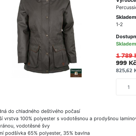
Výrobc
Percussi
Skladem
1-2
Dostupn
Sklade
1 789 
999 Kč
825,62 
dná do chladného deštivého počasí
jší vrstva 100% polyester s vodotěsnou a prodyšnou lamin
ánou, vodotěsné švy
hní podšívka 65% polyester, 35% bavlna