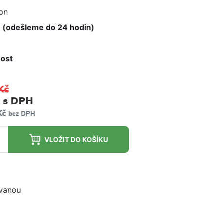
e
on
 (odešleme do 24 hodin)
ost
m
Kč
s DPH
Kč
bez DPH
VLOŽIT DO KOŠÍKU
ovanou