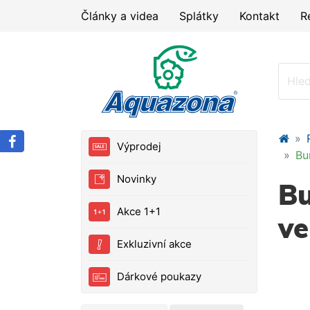
Články a videa
Splátky
Kontakt
R
Výprodej
Bu
Novinky
B
Akce 1+1
ve
Exkluzivní akce
Dárkové poukazy