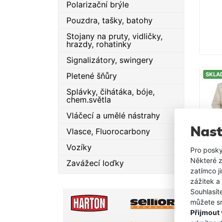
Polarizační brýle
Pouzdra, tašky, batohy
Stojany na pruty, vidličky,
hrazdy, rohatinky
Signalizátory, swingery
Pletené šňůry
SKLA
Splávky, čihátáka, bóje,
chem.světla
Vláčecí a umělé nástrahy
Nast
Vlasce, Fluorocarbony
Vozíky
Pro posky
Některé z
Zavážecí loďky
zatímco j
zážitek a
Souhlasít
můžete sn
Přijmout