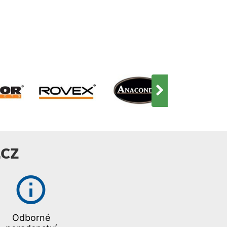
CZ
Odborné