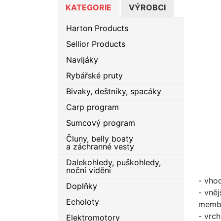
KATEGORIE
VÝROBCI
Harton Products
Sellior Products
Navijáky
Rybářské pruty
Bivaky, deštníky, spacáky
Carp program
Sumcový program
Čluny, belly boaty
a záchranné vesty
Dalekohledy, puškohledy,
noční vidění
- vho
Doplňky
- vně
Echoloty
membr
- vrc
Elektromotory