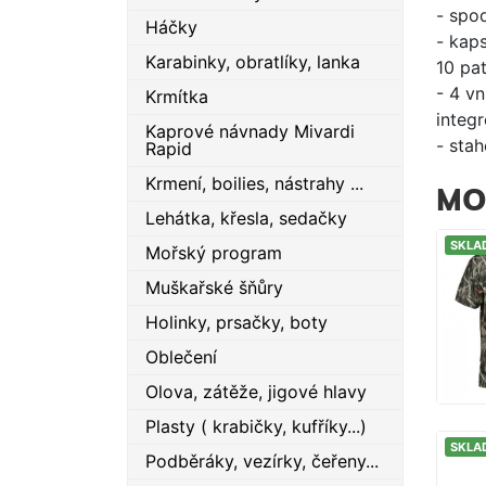
- spod
Háčky
- kap
Karabinky, obratlíky, lanka
10 pa
- 4 v
Krmítka
integ
Kaprové návnady Mivardi
- sta
Rapid
Krmení, boilies, nástrahy ...
MO
Lehátka, křesla, sedačky
SKLA
Mořský program
Muškařské šňůry
Holinky, prsačky, boty
Oblečení
Olova, zátěže, jigové hlavy
Plasty ( krabičky, kufříky...)
SKLA
Podběráky, vezírky, čeřeny...