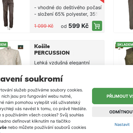
- vhodné do deštivého počasí
- složení 65% polyester, 35%
bavlna pokrytá vodotěsným
599 Kč
1 099 Kč
od
PVC - 6 kapes, neklouzavý
elastický pas, pásky u kotníků
- barva khaki
DEM
SKLADE
Košile
PERCUSSION
Lehká vzdušná elegantní
100% bavlněná stylová košile
tradiční lovecké značky
avení soukromí
479 Kč
od
PERCUSSION, která zaujme
pohledem a zpracováním.
tování služeb používáme soubory cookies.
Košile je velice pohodlná a
 nich jsou pro fungování webu nutné,
PŘIJMOUT V
vhodná pro každodenní
iné nám pomohou vylepšit váš uživatelský
nošení.- složení 100% bavlna-
 rychleji vás navést k tomu, co právě hledáte.
ODMÍTNOU
dvě kapsičky
e s používáním všech cookies? Svůj souhlas
adno definovat kliknutím na tlačítko
Nastavit
 vše
nebo můžete používání souborů cookies