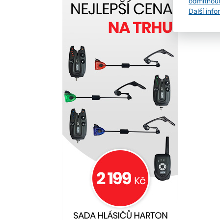
odmítnou
Další inf