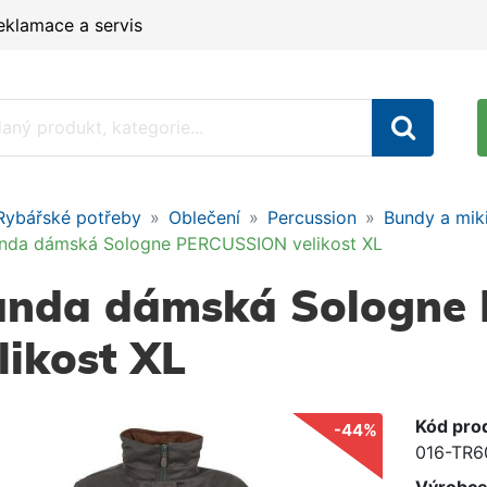
eklamace a servis
Rybářské potřeby
Oblečení
Percussion
Bundy a mik
nda dámská Sologne PERCUSSION velikost XL
unda dámská Sologne
likost XL
Kód pro
-44%
016-TR6