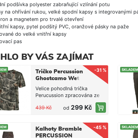
ní podšívka polyester zabraňující vzlínání potu
sy na ohřívání rukou, velké spodní kapsy s integrovanými p
tron a magnetem pro trvalé otevření
nitřní kapsy, pytel podšitý PVC, oranžové pásky na paže
rované do velké vnitřní kapsy
hovací pas
HLO BY VÁS ZAJÍMAT
-31 %
DEM
SKLADE
Tričko Percussion
Ghostcamo Wet
Velice pohodlná trička
Perucussion zpracována ze
100% prodyšného polyesteru
299 Kč
439 Kč
od
Honeycomb.
-45 %
DEM
SKLADE
Kalhoty Bramble
PERCUSSION