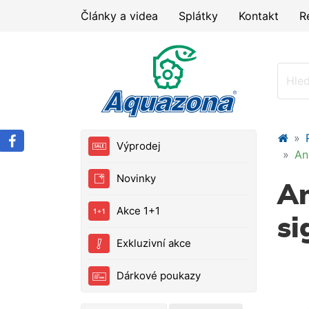
Články a videa
Splátky
Kontakt
R
Výprodej
An
Novinky
An
Akce 1+1
si
Exkluzivní akce
Dárkové poukazy