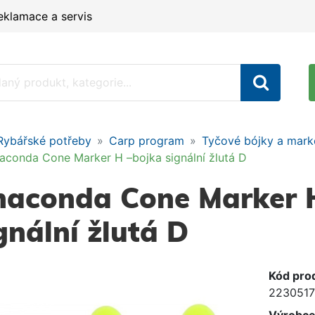
eklamace a servis
Rybářské potřeby
Carp program
Tyčové bójky a mark
aconda Cone Marker H –bojka signální žlutá D
aconda Cone Marker 
gnální žlutá D
Kód pro
2230517