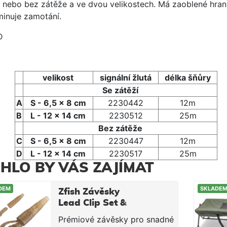
í nebo bez zátěže a ve dvou velikostech. Má zaoblené hran
minuje zamotání.
D
velikost
signální žlutá
délka šňůry
Se zátěží
A
S - 6,5 x 8 cm
2230442
12m
B
L - 12 x 14 cm
2230512
25m
Bez zátěže
C
S - 6,5 x 8 cm
2230447
12m
D
L - 12 x 14 cm
2230517
25m
HLO BY VÁS ZAJÍMAT
DEM
SKLADE
Zfish Závěsky
Lead Clip Set &
Tail Rubber + QC
Prémiové závěsky pro snadné
6 ks