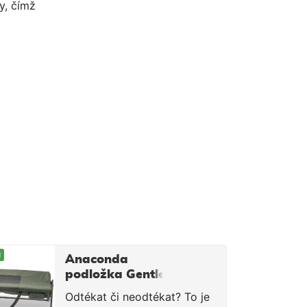
y, čímž
M
Anaconda
podložka Gentle
Credenza Vario 2
Odtékat či neodtékat? To je