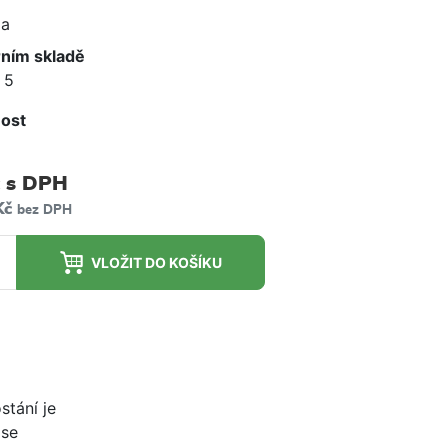
e
a
rním skladě
 5
ost
m
s DPH
Kč
bez DPH
VLOŽIT DO KOŠÍKU
tání je
 se