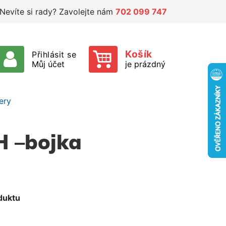
Nevíte si rady? Zavolejte nám
702 099 747
Košík
Přihlásit se
Můj účet
je prázdný
ery
H –bojka
duktu