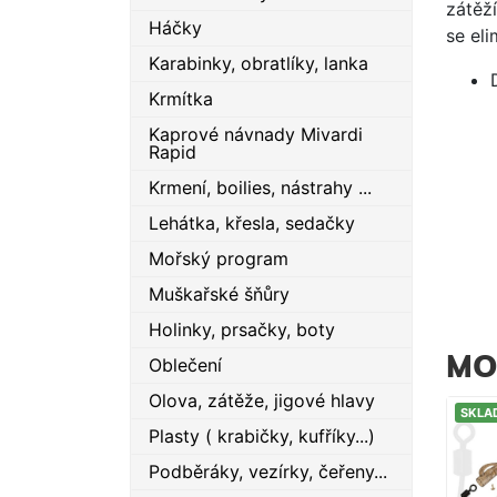
zátěž
Háčky
se eli
Karabinky, obratlíky, lanka
Krmítka
Kaprové návnady Mivardi
Rapid
Krmení, boilies, nástrahy ...
Lehátka, křesla, sedačky
Mořský program
Muškařské šňůry
Holinky, prsačky, boty
MO
Oblečení
Olova, zátěže, jigové hlavy
SKLA
Plasty ( krabičky, kufříky...)
Podběráky, vezírky, čeřeny...