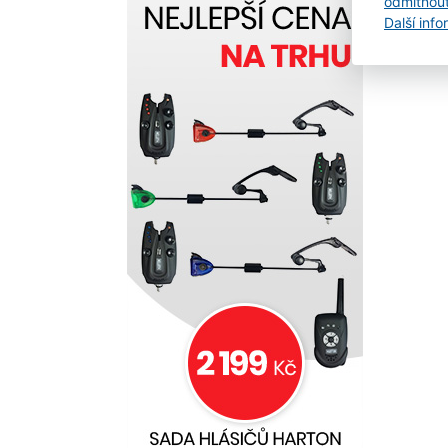
odmítnou
Další inf