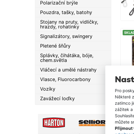
Polarizační brýle
Pouzdra, tašky, batohy
Stojany na pruty, vidličky,
hrazdy, rohatinky
SKLA
Signalizátory, swingery
Pletené šňůry
Splávky, čihátáka, bóje,
chem.světla
Vláčecí a umělé nástrahy
Nast
Vlasce, Fluorocarbony
Vozíky
SKLA
Pro posky
Některé z
Zavážecí loďky
zatímco j
zážitek a
Souhlasít
můžete sn
Přijmout