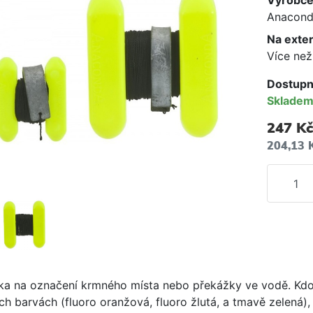
Výrobc
Anacond
Na exte
Více než
Dostupn
Sklade
247 Kč
204,13 
ka na označení krmného místa nebo překážky ve vodě. Kdos
ch barvách (fluoro oranžová, fluoro žlutá, a tmavě zelená),