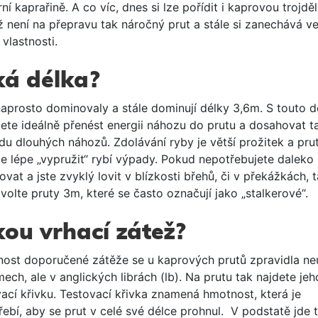
í kaprařině. A co víc, dnes si lze pořídit i kaprovou trojděl
ž není na přepravu tak náročný prut a stále si zanechává ve
vlastnosti.
ká délka?
naprosto dominovaly a stále dominují délky 3,6m. S touto d
ete ideálně přenést energii náhozu do prutu a dosahovat t
du dlouhých náhozů. Zdolávání ryby je větší prožitek a pru
e lépe „vypružit“ rybí výpady. Pokud nepotřebujete daleko
vat a jste zvyklý lovit v blízkosti břehů, či v překážkách, 
 volte pruty 3m, které se často označují jako „stalkerové“.
kou vrhací zátež?
ost doporučené zátěže se u kaprových prutů zpravidla n
ech, ale v anglických librách (lb). Na prutu tak najdete jeh
vací křivku. Testovací křivka znamená hmotnost, která je
řebí, aby se prut v celé své délce prohnul. V podstatě jde 