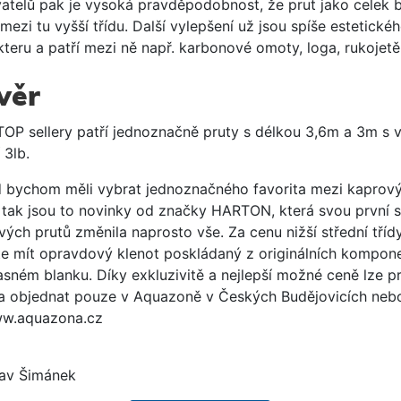
atelů pak je vysoká pravděpodobnost, že prut jako celek 
 mezi tu vyšší třídu. Další vylepšení už jsou spíše estetické
teru a patří mezi ně např. karbonové omoty, loga, rukojetě
věr
TOP sellery patří jednoznačně pruty s délkou 3,6m a 3m s v
 3lb.
 bychom měli vybrat jednoznačného favorita mezi kaprov
, tak jsou to novinky od značky HARTON, která svou první sé
ých prutů změnila naprosto vše. Za cenu nižší střední tříd
e mít opravdový klenot poskládaný z originálních kompon
asném blanku. Díky exkluzivitě a nejlepší možné ceně lze p
 a objednat pouze v Aquazoně v Českých Budějovicích neb
w.aquazona.cz
lav Šimánek