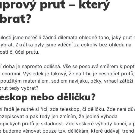
prový prut – který
brat?
losti jsme neřešili žádná dilemata ohledně toho, jaký prut 
vybrat. Zkrátka byly jsme vděční za cokoliv bez ohledu na
osti či účel prutu.
í doba je naprosto odlišná. Vše se posouvá směrem k pop
e enormní. Výsledek je takový, že na trhu je nespočet prutů,
í použitým materiálem, sedlem navijáku, očky, vrhací zátěží 
prut tedy vybrat?
leskop nebo děličku?
í řadě je nutné si říci, zda teleskop, či děličku. Zde není d
rozepisovat a pak tedy jen zmíním, že jediná výhoda
kopických prutů je skladnost. Zde veškeré výhody končí, a 
e budeme věnovat pouze tzv. děličkám, které udávají trend