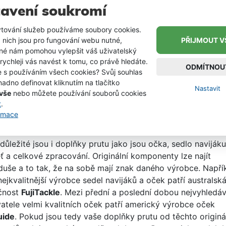
avení soukromí
iál je jedná velká neznámá, kterou v případě rybářských pru
lmi těžko rozeznat podle popisu, či fotografie. Zkrátka oz
tování služeb používáme soubory cookies.
24T HM, HMC, atd. nám neřekne o vlastnostech prutu prakt
 nich jsou pro fungování webu nutné,
PŘIJMOUT V
Obecně jsou všechny lepší pruty z vysocemodulovaného uhl
iné nám pomohou vylepšit váš uživatelský
 a pokud chceme výrobu zlevnit a vyrobit tak levný prut
 rychleji vás navést k tomu, co právě hledáte.
ODMÍTNOU
ími vlastnostmi, tak přidáváme pryskyřici za vzniku uhlíko
e s používáním všech cookies? Svůj souhlas
adno definovat kliknutím na tlačítko
itu. Takový prut je levnější na výrobu a vlastnostmi ho lz
Nastavit
 vše
nebo můžete používání souborů cookies
t jako přechod mezi laminátem a uhlíkem.
t
.
ormace
ké doplňky prutu?
důležité jsou i doplňky prutu jako jsou očka, sedlo navijáku
ť a celkové zpracování. Originální komponenty lze najít
duše a to tak, že na sobě mají znak daného výrobce. Napří
ejkvalitnější výrobce sedel navijáků a oček patří australsk
čnost
FujiTackle
. Mezi přední a poslední dobou nejvyhledáv
atele velmi kvalitních oček patří americký výrobce oček
uide
. Pokud jsou tedy vaše doplňky prutu od těchto originá