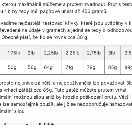
, kterou maximálně můžeme s prutem zvednout. Prut s test
ou 1lb by tedy měl papírově unést až 453 gramů.
vádíme nejčastější testovací křivky, které jsou uváděny v l
 převedené na údaje v gramech a jedná se tedy o odhozovo
 Obecně platí, že 1lb se rovná cca 30 g.
b
1,75lb
2lb
2,25lb
2,25lb
2,75lb
3lb
3,5
50g
56g
64g
71g
78g
85g
99
rosto nejuniverzálnější a nejpoužívanější lze považovat 3l
 s vrhací zátěží cca 85g. Tuto zátěž můžete prutem vrhat
imální možnou silou aniž by hrozilo poškození prutu. Větší
e lze samozřejmě použít, ale již se nedoporučuje nahazova
mální silou.
ký materiál?