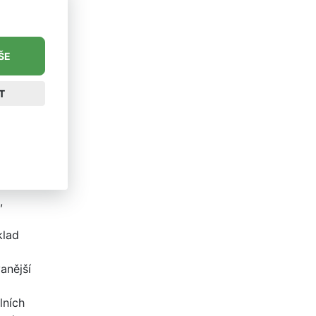
tů lze
načení
icky
ŠE
íku
T
vého
e
,
klad
á
anější
lních