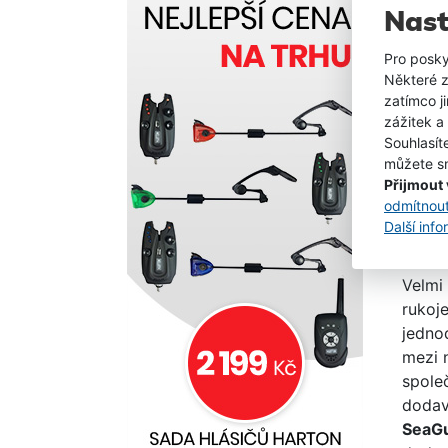
Nast
Mater
jen ve
Pro posky
jako 
Některé z
nic. 
zatímco j
(HMC)
zážitek a
s horš
Souhlasít
můžete sn
kompoz
Přijmout
popsa
odmítnou
Další inf
Ja
Velmi 
rukoje
jedno
mezi n
spole
dodav
SeaG