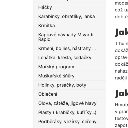
modern
Háčky
což u
Karabinky, obratlíky, lanka
dobré 
Krmítka
Ja
Kaprové návnady Mivardi
Rapid
Trhu 
Krmení, boilies, nástrahy ...
dokáž
oprav
Lehátka, křesla, sedačky
dokáž
Mořský program
nahazo
Muškařské šňůry
raději
Holinky, prsačky, boty
Ja
Oblečení
Olova, zátěže, jigové hlavy
Hmotn
v gram
Plasty ( krabičky, kufříky...)
testo
Podběráky, vezírky, čeřeny...
zapot