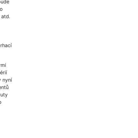
bude
ho
 atd.
rhací
ými
rií
y nyní
entů
ruty
o