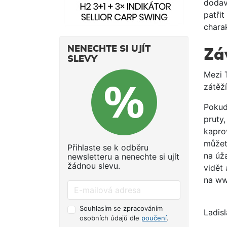
dodav
patřit
charak
NENECHTE SI UJÍT
Zá
SLEVY
Mezi 
zátěží
Pokud
pruty
kaprov
můžet
Přihlaste se k odběru
na úž
newsletteru a nenechte si ujít
žádnou slevu.
vidět
na ww
Souhlasím se zpracováním
Ladis
osobních údajů dle
poučení
.