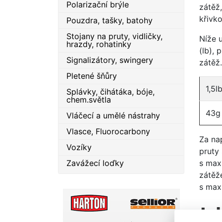
Polarizační brýle
zátěž
křivk
Pouzdra, tašky, batohy
Stojany na pruty, vidličky,
Níže u
hrazdy, rohatinky
(lb),
Signalizátory, swingery
zátěž.
Pletené šňůry
1,5l
Splávky, čihátáka, bóje,
chem.světla
43g
Vláčecí a umělé nástrahy
Vlasce, Fluorocarbony
Za nap
Vozíky
pruty
s max
Zavážecí loďky
zátěž
s maxi
Ja