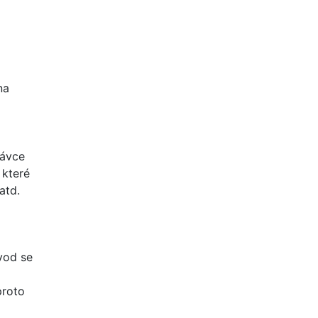
na
távce
 které
atd.
ůvod se
proto