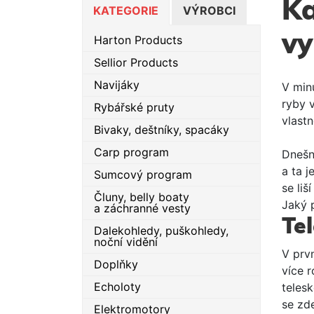
Ka
KATEGORIE
VÝROBCI
vy
Harton Products
Sellior Products
Navijáky
V minu
ryby 
Rybářské pruty
vlastn
Bivaky, deštníky, spacáky
Carp program
Dnešn
a ta j
Sumcový program
se liš
Čluny, belly boaty
Jaký 
a záchranné vesty
Te
Dalekohledy, puškohledy,
noční vidění
V prvn
Doplňky
více 
Echoloty
teles
se zd
Elektromotory