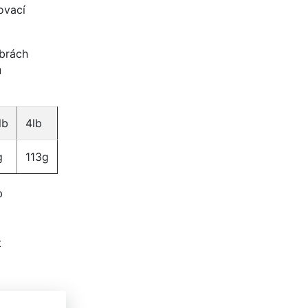
ovací
ibrách
u
lb
4lb
g
113g
b
t