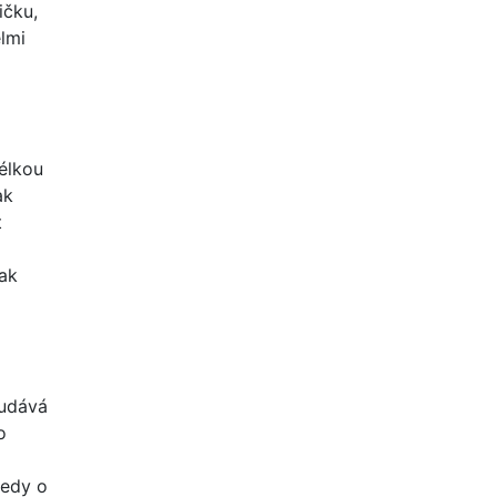
ičku,
lmi
élkou
ak
t
tak
eudává
o
tedy o