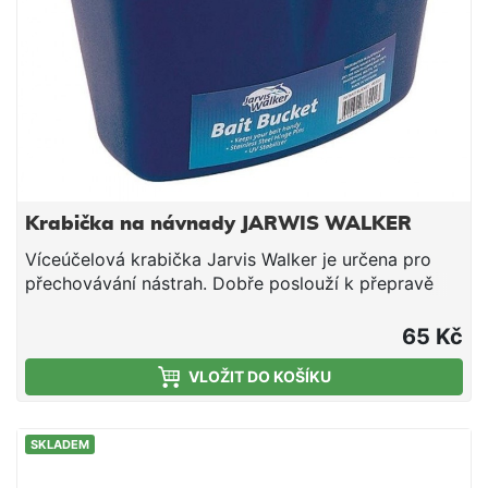
zimnímu přehozu bivak vytopit a teplo udržet.
Krabička na návnady JARWIS WALKER
Víceúčelová krabička Jarvis Walker je určena pro
přechovávání nástrah. Dobře poslouží k přepravě
nástražních rybiček, boilies a zrovna tak i třeba
červů. Je vyrobena z kvalitního plastu, který odolává
65 Kč
vnějším vlivům, je UV stabilní a zaručuje tak dlouhou
VLOŽIT DO KOŠÍKU
životnost výrobku. Součástí je i nastavitelný popruh
pro snadné nošení.
SKLADEM