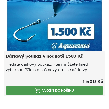
Dárkový poukaz v hodnotě 1500 Kč
Hledáte dárkový poukaz, který můžete hned
vytisknout?Zkuste náš nový on-line dárkový
poukaz!Dárkové poukazy nabízíme v hodnotách
500, 1000, 1500 a 2000 Kč.Každý dárkový poukaz
1 500 Kč
má svůj specifický kód a po jeho zadání do pole
VLOŽIT DO KOŠÍKU
"slevový kupón" v posledním kroku nákupního
košíku vám příslušnou částku odečteme od celkové
ceny nákupu.Dárkové poukazy zasíláme na dobírku
jako jakékoli jiné zboží. Platnost je vždy 6 měsíců od