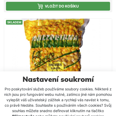
prut od průměru 15 mm až 25mm. V magnetické
VLOŽIT DO KOŠÍKU
sponě je připraven závit pro hlásič záběru. Ihned po
záběru lze rychle a snadno tuto sponu sundat
pouhým rozpojením obou polovin magnetů. Uvnitř
SKLADEM
spony je navíc měkčená vložka, díky které nebude
klip klouzat po blanku prutu a která zároveň brání
jeho poškrábání.
Nastavení soukromí
Pro poskytování služeb používáme soubory cookies. Některé z
nich jsou pro fungování webu nutné, zatímco jiné nám pomohou
vylepšit váš uživatelský zážitek a rychleji vás navést k tomu,
co právě hledáte. Souhlasíte s používáním všech cookies? Svůj
souhlas můžete snadno definovat kliknutím na tlačítko
Partikl Kukuřice Professional Vařená