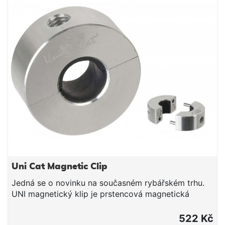
zakoupení.V případě, že nákup nedosáhne hodnoty
dárkového poukazu, rozdílná částka se nevrací
(např. nákup za 1480Kč, dárkový poukaz v hodnotě
1500Kč. 20Kč se nevrací).V případě, že nákup
přesáhne hodnotu dárkového poukazu, zákazník
uhradí rozdíl při převzetí zboží (např. nákup za
1520Kč, dárkový poukaz v hodnotě 1500Kč.
Zákazník doplatí 20Kč při převzetí
zboží).UPOZORNĚNÍ: Tento dárkový poukaz je
možné uplatnit pouze při nákupu v rámci
internetového obchodu.
Uni Cat Magnetic Clip
Jedná se o novinku na současném rybářském trhu.
UNI magnetický klip je prstencová magnetická
spona pro připevnění elektronických hlásičů záběru
přímo na náš prut. Lze jej pevně usadit na každý
522 Kč