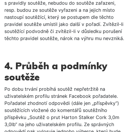
s pravidly soutěže, nebudou do soutěže zařazeni,
resp. budou ze soutěže vyřazeni a na jejich místo
nastoupí soutěžící, který se postupem dle těchto
pravidel soutěže umístil jako další v pořadí. Zvítězil-li
soutěžící podvodně či zvítězil-li v důsledku porušení
těchto pravidel soutěže, nárok na výhru mu nevzniká.
4. Průběh a podmínky
soutěže
Po dobu trvání probíhá soutěž nepřetržitě na
uživatelském profilu stránek Facebook pořadatele.
Pořadatel zhodnotí odpovědi (dále jen „příspěvky“)
soutěžících vložené do komentářů soutěžního
příspěvku „Soutěž o prut Harton Stalker Cork 3,0m
3,0lb“ na jeho uživatelském profilu. Ze správných
odpovědí pak vylosuje jednoho výherce, který bude