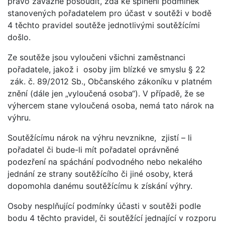
právo závazně posoudit, zda ke splnění podmínek
stanovených pořadatelem pro účast v soutěži v bodě
4 těchto pravidel soutěže jednotlivými soutěžícími
došlo.
Ze soutěže jsou vyloučeni všichni zaměstnanci
pořadatele, jakož i osoby jim blízké ve smyslu § 22
zák. č. 89/2012 Sb., Občanského zákoníku v platném
znění (dále jen „vyloučená osoba“). V případě, že se
výhercem stane vyloučená osoba, nemá tato nárok na
výhru.
Soutěžícímu nárok na výhru nevznikne, zjistí – li
pořadatel či bude-li mít pořadatel oprávněné
podezření na spáchání podvodného nebo nekalého
jednání ze strany soutěžícího či jiné osoby, která
dopomohla danému soutěžícímu k získání výhry.
Osoby nesplňující podmínky účasti v soutěži podle
bodu 4 těchto pravidel, či soutěžící jednající v rozporu