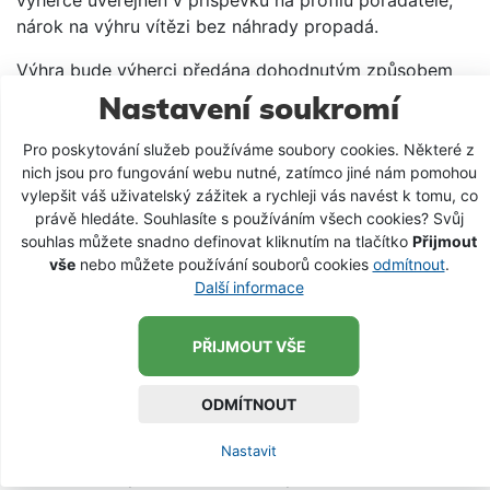
výherce uveřejněn v příspěvku na profilu pořadatele,
nárok na výhru vítězi bez náhrady propadá.
Výhra bude výherci předána dohodnutým způsobem
nejpozději do 7 dnů ode dne zveřejnění výherce
Nastavení soukromí
v příspěvku na profilu pořadatele. V případě, že se
výhru nepodaří na adresu k tomuto účelu výhercem
Pro poskytování služeb používáme soubory cookies. Některé z
nich jsou pro fungování webu nutné, zatímco jiné nám pomohou
poskytnutou doručit, stane-li se výhra z jiného důvodu
vylepšit váš uživatelský zážitek a rychleji vás navést k tomu, co
nedoručitelnou či odmítne-li výherce výhru ve lhůtě
právě hledáte. Souhlasíte s používáním všech cookies? Svůj
uvedené ve větě předchozí převzít, propadá tato
souhlas můžete snadno definovat kliknutím na tlačítko
Přijmout
výhra bez náhrady pořadateli.
vše
nebo můžete používání souborů cookies
odmítnout
.
Další informace
7. Zpracování osobních
PŘIJMOUT VŠE
údajů
Účastí v soutěži soutěžící vyjadřuje svůj souhlas se
ODMÍTNOUT
správou, zpracováním a uchováváním svých osobních
údajů (dále jen „osobní údaje“) pro účely soutěže
Nastavit
v rozsahu a způsobem stanoveným zákonem č.